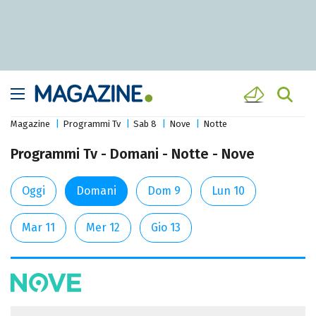
Magazine
Programmi Tv
Sab 8
Nove
Notte
Programmi Tv - Domani - Notte - Nove
Oggi
Domani
Dom 9
Lun 10
Mar 11
Mer 12
Gio 13