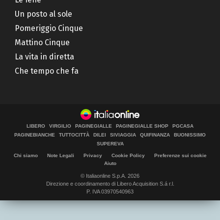
Un posto al sole
Pomeriggio Cinque
Mattino Cinque
La vita in diretta
Che tempo che fa
LIBERO
VIRGILIO
PAGINEGIALLE
PAGINEGIALLE SHOP
PGCASA
PAGINEBIANCHE
TUTTOCITTÀ
DILEI
SIVIAGGIA
QUIFINANZA
BUONISSIMO
SUPEREVA
Chi siamo
Note Legali
Privacy
Cookie Policy
Preferenze sui cookie
Aiuto
© Italiaonline S.p.A. 2026
Direzione e coordinamento di Libero Acquisition S.á r.l.
P. IVA 03970540963