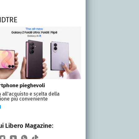
NDTRE
tphone pieghevoli
 all'acquisto e scelta della
ione più conveniente
I
i Libero Magazine: