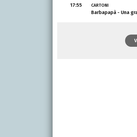
17:55
CARTONI
Barbapapà - Una gra
V