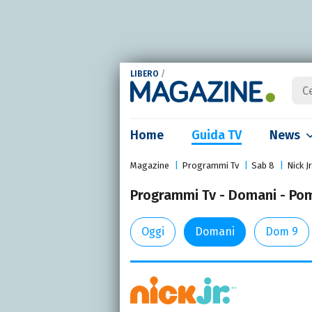
LIBERO
/
Home
Guida TV
News
Magazine
Programmi Tv
Sab 8
Nick Jr
Programmi Tv - Domani - Pome
Oggi
Domani
Dom 9