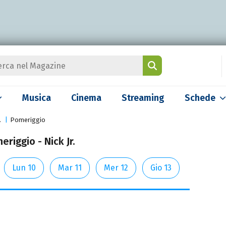
Musica
Cinema
Streaming
Schede
.
Pomeriggio
riggio - Nick Jr.
Lun 10
Mar 11
Mer 12
Gio 13