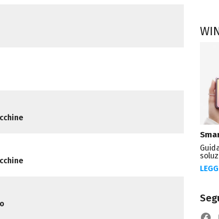
WI
cchine
Smar
Guida
soluz
cchine
LEGG
Segu
io