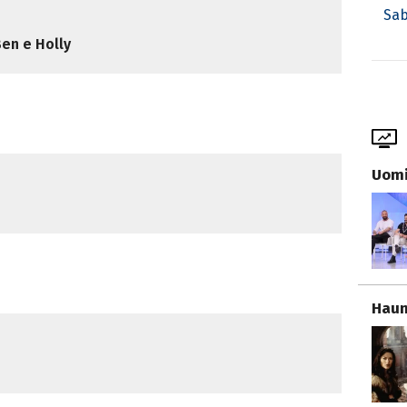
Sab
Ben e Holly
Uomi
Haun