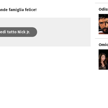
Odis
nde famiglia felice!
edi tutto Nick Jr.
Omici