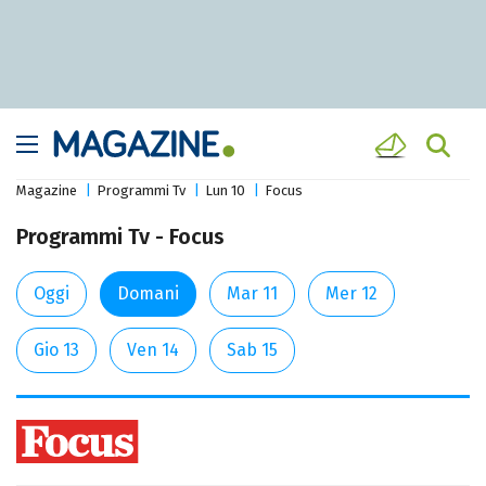
Magazine
Programmi Tv
Lun 10
Focus
Programmi Tv - Focus
Oggi
Domani
Mar 11
Mer 12
Gio 13
Ven 14
Sab 15