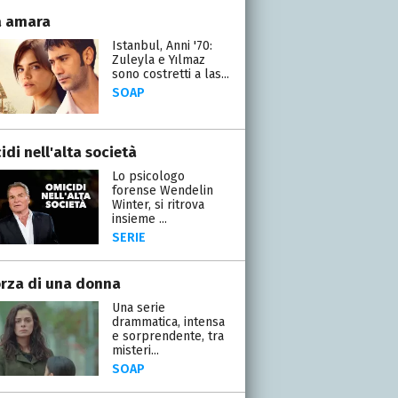
a amara
Istanbul, Anni '70:
Zuleyla e Yılmaz
sono costretti a las...
SOAP
di nell'alta società
Lo psicologo
forense Wendelin
Winter, si ritrova
insieme ...
SERIE
orza di una donna
Una serie
drammatica, intensa
e sorprendente, tra
misteri...
SOAP