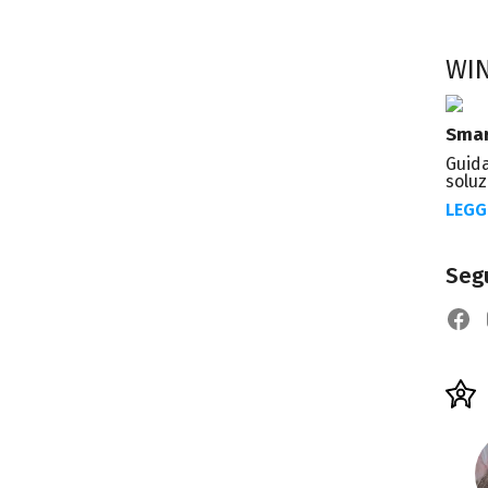
WI
Smar
Guida
soluz
LEGG
Segu