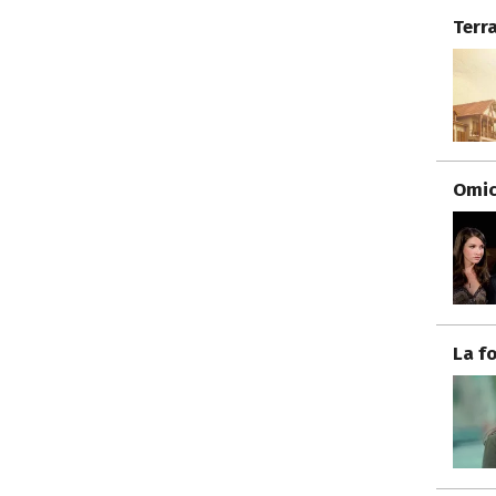
Terr
Omici
La f