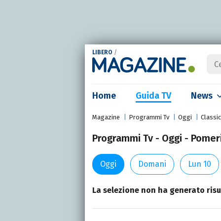
LIBERO
/
Home
Guida TV
News
Magazine
Programmi Tv
Oggi
Classi
Programmi Tv - Oggi - Pomeri
Oggi
Domani
Lun 10
La selezione non ha generato risul