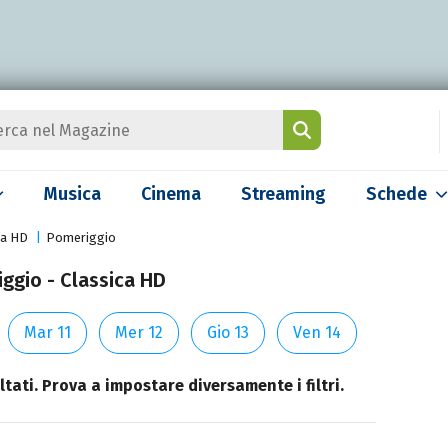
Musica
Cinema
Streaming
Schede
ca HD
Pomeriggio
ggio - Classica HD
Mar 11
Mer 12
Gio 13
Ven 14
tati. Prova a impostare diversamente i filtri.