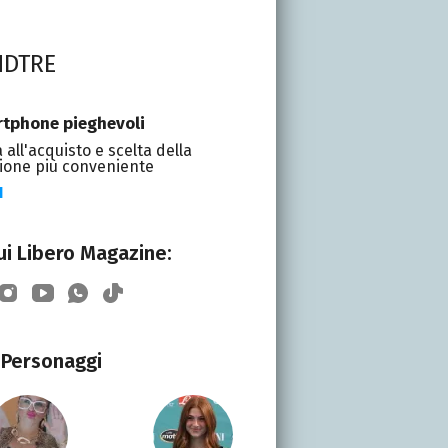
NDTRE
tphone pieghevoli
 all'acquisto e scelta della
ione più conveniente
I
i Libero Magazine:
Personaggi