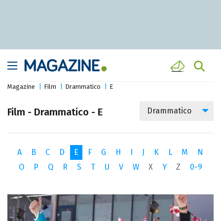
Magazine
Film
Drammatico
E
Film - Drammatico - E
Drammatico
A
B
C
D
E
F
G
H
I
J
K
L
M
N
O
P
Q
R
S
T
U
V
W
X
Y
Z
0-9