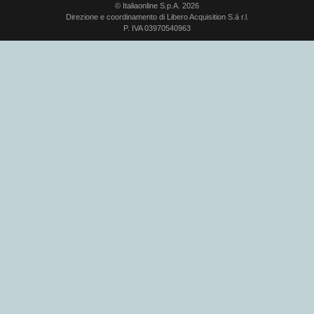
© Italiaonline S.p.A. 2026
Direzione e coordinamento di Libero Acquisition S.á r.l.
P. IVA 03970540963