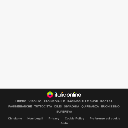
LIBERO
VIRGILIO
PAGINEGIALLE
PAGINEGIALLE SHOP
PGCASA
PAGINEBIANCHE
TUTTOCITTÀ
DILEI
SIVIAGGIA
QUIFINANZA
BUONISSIMO
SUPEREVA
Chi siamo
Note Legali
Privacy
Cookie Policy
Preferenze sui cookie
Aiuto