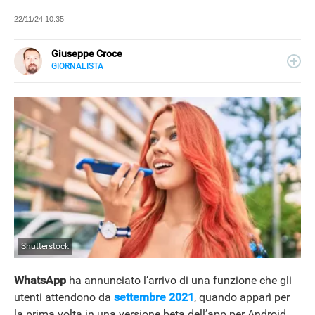
22/11/24 10:35
Giuseppe Croce
GIORNALISTA
LINKEDIN
Peppe Croce, giornalista dal 2008, si occupa di device
elettronici e nuove tecnologie applicate al mondo
automotive. È entrato in Libero Tecnologia nel 2018.
Shutterstock
WhatsApp
ha annunciato l’arrivo di una funzione che gli
utenti attendono da
settembre 2021
, quando apparì per
la prima volta in una versione beta dell’app per Android,