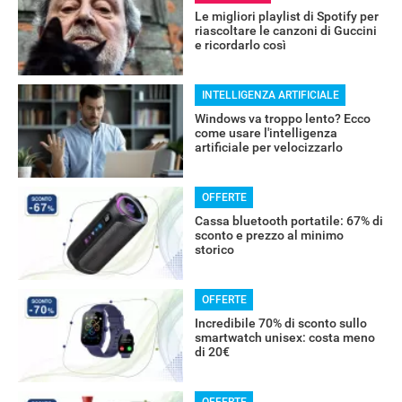
Le migliori playlist di Spotify per
riascoltare le canzoni di Guccini
e ricordarlo così
INTELLIGENZA ARTIFICIALE
RECENSIONI
Windows va troppo lento? Ecco
come usare l'intelligenza
artificiale per velocizzarlo
OFFERTE
Cassa bluetooth portatile: 67% di
sconto e prezzo al minimo
storico
OFFERTE
Incredibile 70% di sconto sullo
smartwatch unisex: costa meno
di 20€
OFFERTE