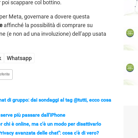
r poi scappare col bottino.
per Meta, governare a dovere questa
ne
affinché la possibilità di comprare su
ne (e non ad una involuzione) dell’app usata
k
Whatsapp
eferite
t di gruppo: dai sondaggi al tag @tutti, ecco cosa
serve più passare dall’iPhone
r chi è online, ma c'è un modo per disattivarlo
ivacy avanzata delle chat": cosa c'è di vero?