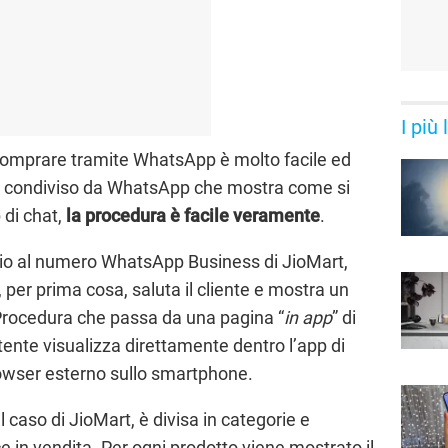
I più
 comprare tramite WhatsApp è molto facile ed
eo condiviso da WhatsApp che mostra come si
 di chat,
la procedura è facile veramente
.
io al numero WhatsApp Business di JioMart,
 per prima cosa, saluta il cliente e mostra un
 Procedura che passa da una pagina “
in app
” di
tente visualizza direttamente dentro l’app di
wser esterno sullo smartphone.
l caso di JioMart, è divisa in categorie e
e in vendita. Per ogni prodotto viene mostrato il