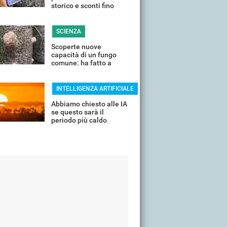
storico e sconti fino
all'85%
SCIENZA
Scoperte nuove
capacità di un fungo
comune: ha fatto a
pezzi una plastica
quasi indistruttibile
INTELLIGENZA ARTIFICIALE
Abbiamo chiesto alle IA
se questo sarà il
periodo più caldo
dell'anno o non siamo
ancora salvi