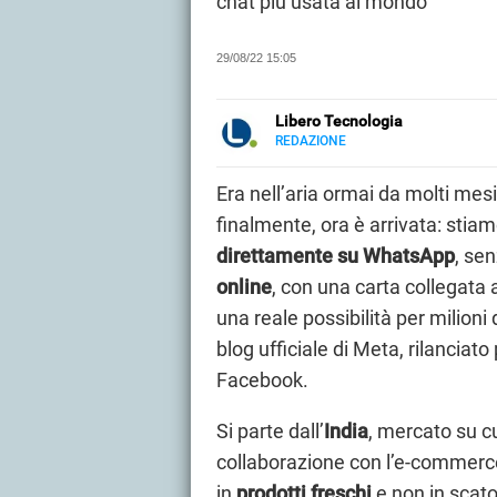
chat più usata al mondo
29/08/22 15:05
Libero Tecnologia
REDAZIONE
E-
Libero Tecnologia si occupa di t
MAIL
approfondimenti, guide e tutorial, 
Era nell’aria ormai da molti mesi
PMI e professionisti. Qui trovate 
finalmente, ora è arrivata: stiam
audio e video, smartphone e wea
direttamente su WhatsApp
, se
online
, con una carta collegata
una reale possibilità per milioni 
blog ufficiale di Meta, rilanciato
Facebook.
Si parte dall’
India
, mercato su cu
collaborazione con l’e-commerc
in
prodotti freschi
e non in scat