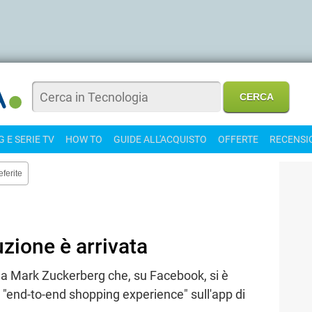
 E SERIE TV
HOW TO
GUIDE ALL'ACQUISTO
OFFERTE
RECENSI
eferite
zione è arrivata
da Mark Zuckerberg che, su Facebook, si è
 "end-to-end shopping experience" sull'app di