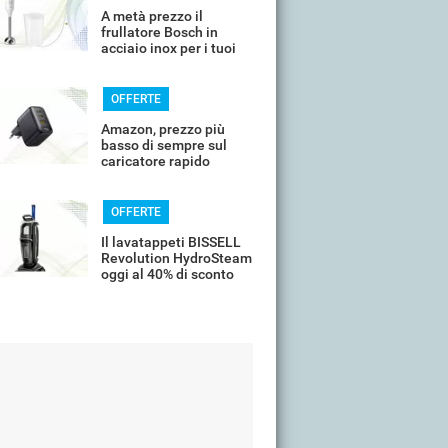
A metà prezzo il
frullatore Bosch in
acciaio inox per i tuoi
frullati
OFFERTE
Amazon, prezzo più
basso di sempre sul
caricatore rapido
universale
OFFERTE
Il lavatappeti BISSELL
Revolution HydroSteam
oggi al 40% di sconto