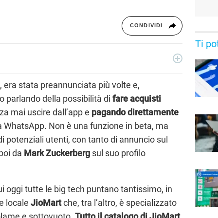
CONDIVIDI
Ti po
ecnologia a 360°: novità e tendenze dal mondo tech,
per un pubblico di principianti e di esperti, di utenti privati, di
, era stata preannunciata più volte e,
i nostri articoli sul mondo Android e Apple, app e social,
o parlando della possibilità di
fare acquisti
rable, domotica e gadget.
nza mai uscire dall’app e
pagando direttamente
 a WhatsApp. Non è una funzione in beta, ma
di potenziali utenti, con tanto di annuncio sul
 poi da
Mark Zuckerberg
sul suo profilo
i oggi tutte le big tech puntano tantissimo, in
e locale
JioMart
che, tra l’altro, è specializzato
olame e sottovuoto.
Tutto il catalogo di JioMart