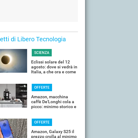
 letti di Libero Tecnologia
SCIENZA
Eclissi solare del 12
agosto: dove si vedrà in
Italia, a che ora e come
guardarla senza rischi
OFFERTE
Amazon, macchina
caffè De'Longhi cola a
picco: minimo storico e
sconti all'80%
OFFERTE
Amazon, Galaxy S25 il
prezzo crolla al minimo