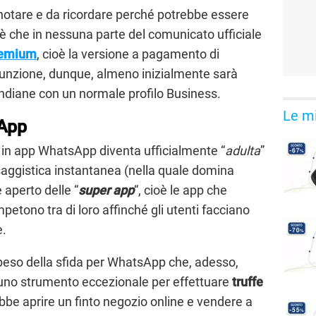
notare e da ricordare perché potrebbe essere
 è che in nessuna parte del comunicato ufficiale
remium
, cioè la versione a pagamento di
nzione, dunque, almeno inizialmente sarà
 indiane con un normale profilo Business.
Le mi
sApp
i in app WhatsApp diventa ufficialmente “
adulta
”
saggistica instantanea (nella quale domina
 aperto delle “
super app
“, cioè le app che
etono tra di loro affinché gli utenti facciano
e.
 peso della sfida per WhatsApp che, adesso,
 uno strumento eccezionale per effettuare
truffe
rebbe aprire un finto negozio online e vendere a