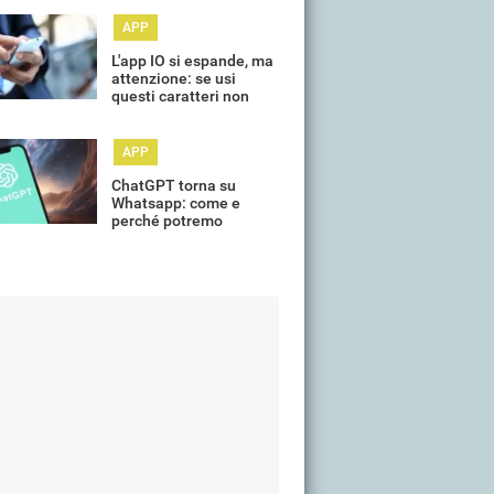
APP
L'app IO si espande, ma
attenzione: se usi
questi caratteri non
puoi caricare la patente
APP
ChatGPT torna su
Whatsapp: come e
perché potremo
utilizzarlo?