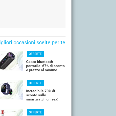
gliori occasioni scelte per te
OFFERTE
Cassa bluetooth
portatile: 67% di sconto
e prezzo al minimo
storico
OFFERTE
Incredibile 70% di
sconto sullo
smartwatch unisex:
costa meno di 20€
OFFERTE