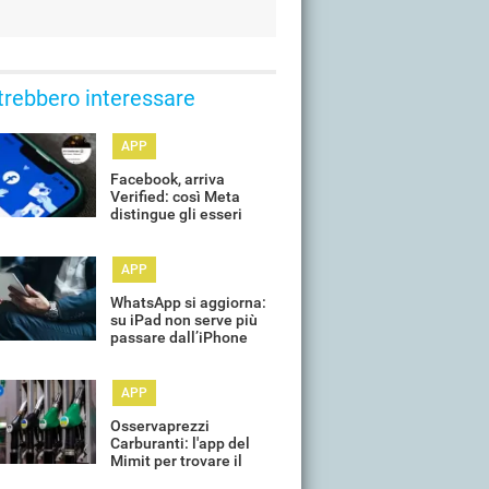
trebbero interessare
APP
Facebook, arriva
Verified: così Meta
distingue gli esseri
umani (e contrasta i
profili AI)
APP
WhatsApp si aggiorna:
su iPad non serve più
passare dall’iPhone
APP
Osservaprezzi
Carburanti: l'app del
Mimit per trovare il
meno caro funziona?