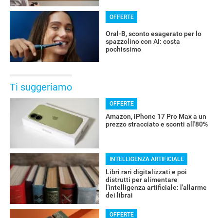
OFFERTE
Oral-B, sconto esagerato per lo
spazzolino con AI: costa
pochissimo
Ti suggeriamo
OFFERTE
Amazon, iPhone 17 Pro Max a un
prezzo stracciato e sconti all'80%
INTELLIGENZA ARTIFICIALE
Libri rari digitalizzati e poi
distrutti per alimentare
l'intelligenza artificiale: l'allarme
dei librai
OFFERTE