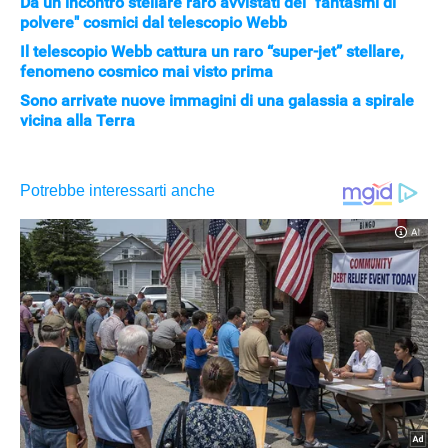
Da un incontro stellare raro avvistati dei "fantasmi di
polvere" cosmici dal telescopio Webb
Il telescopio Webb cattura un raro “super-jet” stellare,
fenomeno cosmico mai visto prima
Sono arrivate nuove immagini di una galassia a spirale
vicina alla Terra