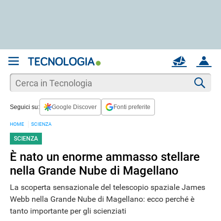
REGISTRATI
MAIL
ACCOUNT
Apri una nuova
MAIL
Cer
Seguici su:
Google Discover
Fonti preferite
AIUTO
HOME
SCIENZA
SCIENZA
È nato un enorme ammasso stellare
nella Grande Nube di Magellano
La scoperta sensazionale del telescopio spaziale James
Webb nella Grande Nube di Magellano: ecco perché è
tanto importante per gli scienziati