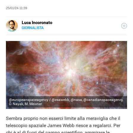
25/01/24 11:39
Luca Incoronato
GIORNALISTA
E-
Giornalista pubblicista ed esperto copywriter, ho
MAIL
accumulato esperienze in TV, redazioni giornalistiche
LINKEDIN
fisiche e online, così come in TV, come autore, giornalista
e copywriter. Per Libero Tecnologia scrivo nella sezione
Scienza.
@europeanspaceagency / @esawebb, @nasa, @canadianspaceagency,
O. Nayak, M. Meixner
Sembra proprio non esserci limite alla meraviglia che il
telescopio spaziale James Webb riesce a regalarci. Per
chi è al di fuori del campo scientifico, ammirare le