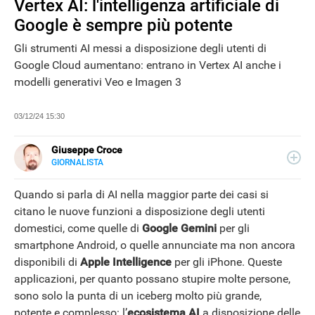
Vertex AI: l'intelligenza artificiale di
Google è sempre più potente
Gli strumenti AI messi a disposizione degli utenti di
Google Cloud aumentano: entrano in Vertex AI anche i
modelli generativi Veo e Imagen 3
03/12/24 15:30
Giuseppe Croce
GIORNALISTA
LINKEDIN
Peppe Croce, giornalista dal 2008, si occupa di device
elettronici e nuove tecnologie applicate al mondo
Quando si parla di AI nella maggior parte dei casi si
automotive. È entrato in Libero Tecnologia nel 2018.
citano le nuove funzioni a disposizione degli utenti
domestici, come quelle di
Google Gemini
per gli
smartphone Android, o quelle annunciate ma non ancora
disponibili di
Apple Intelligence
per gli iPhone. Queste
NEWS
applicazioni, per quanto possano stupire molte persone,
sono solo la punta di un iceberg molto più grande,
potente e complesso: l’
ecosistema AI
a disposizione delle