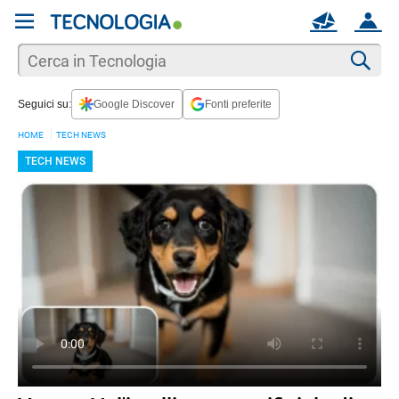
REGISTRATI
MAIL
ACCOUNT
Apri una nuova
MAIL
Cer
Seguici su:
Google Discover
Fonti preferite
AIUTO
HOME
TECH NEWS
TECH NEWS