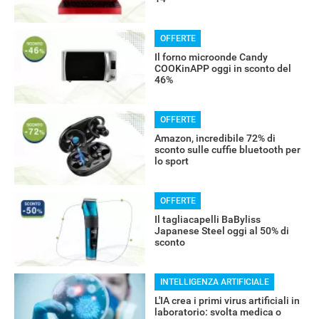
OFFERTE
RECENSIONI
Il forno microonde Candy
COOKinAPP oggi in sconto del
46%
OFFERTE
Amazon, incredibile 72% di
sconto sulle cuffie bluetooth per
lo sport
OFFERTE
Il tagliacapelli BaByliss
Japanese Steel oggi al 50% di
sconto
INTELLIGENZA ARTIFICIALE
L'IA crea i primi virus artificiali in
laboratorio: svolta medica o