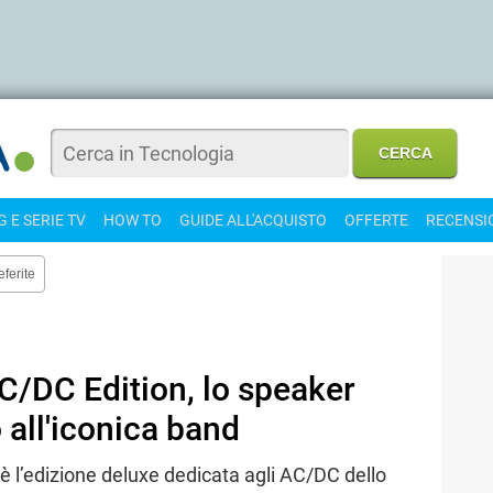
 E SERIE TV
HOW TO
GUIDE ALL'ACQUISTO
OFFERTE
RECENSI
eferite
/DC Edition, lo speaker
 all'iconica band
 l’edizione deluxe dedicata agli AC/DC dello