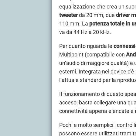
equalizzazione che crea un suo
tweeter
da 20 mm, due
driver 
110 mm. La
potenza
totale in u
va da 44 Hz a 20 kHz.
Per quanto riguarda le
connessi
Multipoint (compatibile con
And
un’audio di maggiore qualità) e un
esterni. Integrata nel device c’è
l’attuale standard per la riproduz
Il funzionamento di questo spe
acceso, basta collegare una qual
connettività appena elencate e ini
Pochi e molto semplici i control
possono essere utilizzati tramit