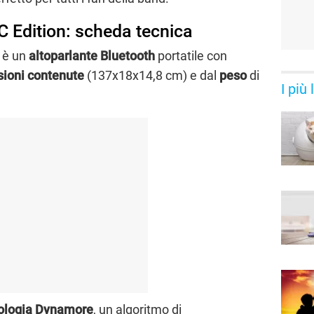
 Edition: scheda tecnica
n
è un
altoparlante Bluetooth
portatile con
ioni contenute
(‎137x18x14,8 cm) e dal
peso
di
I più
ologia Dynamore
, un algoritmo di