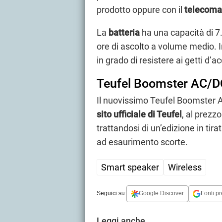
prodotto oppure con il
telecom
La
batteria
ha una capacità di 7
ore di ascolto a volume medio. In
in grado di resistere ai getti d’a
Teufel Boomster AC/DC 
Il nuovissimo Teufel Boomster AC
sito ufficiale di Teufel
, al prezz
trattandosi di un’edizione in tirat
ad esaurimento scorte.
Smart speaker
Wireless
Seguici su:
Google Discover
Fonti pr
Leggi anche