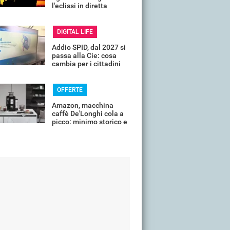
l'eclissi in diretta
streaming dall'Italia
DIGITAL LIFE
Addio SPID, dal 2027 si
passa alla Cie: cosa
cambia per i cittadini
OFFERTE
Amazon, macchina
caffè De'Longhi cola a
picco: minimo storico e
sconti all'80%