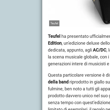
Teufel
Teufel
ha presentato ufficialme
Edition
, un’edizione deluxe dell
dedicata, appunto, agli
AC/DC
,
la scena musicale globale, con 
generazioni intere di musicisti e
Questa particolare versione è di
della band
riprodotto in giallo su
fulmine, ben noto a tutti gli app
prodotto davvero unico nel suo 
senza tempo con quest’edizione 
limitato di esemplari, il regalo pe