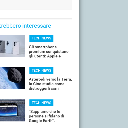
trebbero interessare
TECH NEWS
Gli smartphone
premium conquistano
gli utenti: Apple e
Samsung dominano
TECH NEWS
Asteroidi verso la Terra,
la Cina studia come
distruggerli con il
nucleare
TECH NEWS
“Sappiamo che le
persone si fidano di
Google Earth”:
Mountain View ritira l’IA