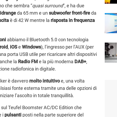
no che sembra “
quasi surround
“, e ha due
midrange
da 65 mm e un
subwoofer front-fire
da
scita
è di 42 W mentre la
risposta in frequenza
oni
abbiamo il Bluetooth 5.0 con tecnologia
roid
,
iOS
e
Windows
), l’ingresso per l’AUX (per
a porta USB utile per ricaricare altri dispositivi
 anche la
Radio FM
e la più moderna
DAB+
,
ione radiofonica in digitale.
aker è davvero
molto intuitivo
e, una volta
siasi fonte esterna tramite una delle opzioni di
ziare l’ascolto in totale tranquillità.
li sul Teufel Boomster AC/DC Edition che
e i
pulsanti
posti nella parte superiore del