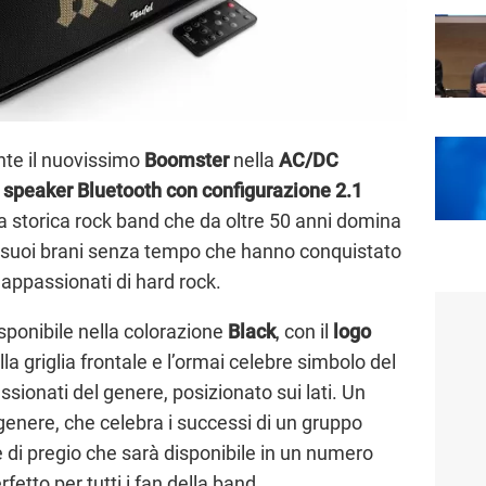
nte il nuovissimo
Boomster
nella
AC/DC
o
speaker Bluetooth con configurazione 2.1
 la storica rock band che da oltre 50 anni domina
i suoi brani senza tempo che hanno conquistato
 appassionati di hard rock.
sponibile nella colorazione
Black
, con il
logo
lla griglia frontale e l’ormai celebre simbolo del
assionati del genere, posizionato sui lati. Un
genere, che celebra i successi di un gruppo
di pregio che sarà disponibile in un numero
rfetto per tutti i fan della band.