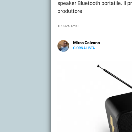
speaker Bluetooth portatile. Il pr
produttore
11/05/24 12:00
Mirco Calvano
GIORNALISTA
LINKEDIN
Attivo nel mondo dell’editoria sin
carta stampata occupandosi di mu