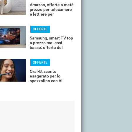
Amazon, offerte a metà
prezzo per telecamere
e lettiere per
controllare il tuo
animale in vacanza
OFFERTE
Samsung, smart TV top
a prezzo mai così
basso: offerta del
giorno
OFFERTE
Oral-B, sconto
esagerato per lo
spazzolino con AI:
costa pochissimo