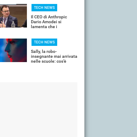
dalle mappe dopo 24
ore
TECH NEWS
Il CEO di Anthropic
Dario Amodei si
lamenta che i
dipendenti cercano i
soldi e non la sfida
TECH NEWS
Sally, la robo-
insegnante mai arrivata
nelle scuole: cos'è
successo?