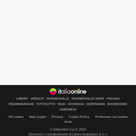
LIBERO
VIRGILIO
PAGINEGIALLE
PAGINEGIALLE SHOP
PGCASA
PAGINEBIANCHE
TUTTOCITTÀ
DILEI
SIVIAGGIA
QUIFINANZA
BUONISSIMO
SUPEREVA
Chi siamo
Note Legali
Privacy
Cookie Policy
Preferenze sui cookie
Aiuto
© Italiaonline S.p.A. 2026
Direzione e coordinamento di Libero Acquisition S.á r.l.