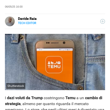
06/05/25 16:00
Davide Raia
TECH EDITOR
LINKEDIN
Editor e copywriter, ha collaborato con importanti realtà
editoriali italiane e si occupa principalmente di tecnologia,
in tutte le sue forme. Appassionato di viaggi, vive tra
Napoli e la Grecia.
Shutterstock
I
dazi voluti da Trump
costringono
Temu
a un
cambio di
strategia
, almeno per quanto riguarda il mercato
americano. Lo store, che negli ultimi mesi è diventato una