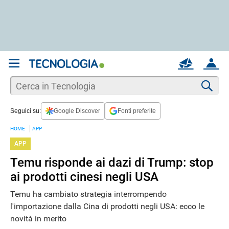
REGISTRATI
MAIL
ACCOUNT
Apri una nuova
MAIL
Cer
Seguici su:
Google Discover
Fonti preferite
AIUTO
HOME
APP
APP
Temu risponde ai dazi di Trump: stop
ai prodotti cinesi negli USA
Temu ha cambiato strategia interrompendo
l'importazione dalla Cina di prodotti negli USA: ecco le
novità in merito