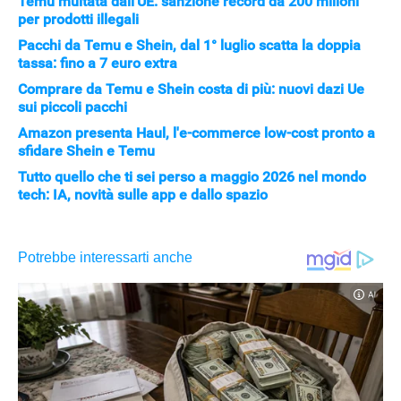
Temu multata dall’UE: sanzione record da 200 milioni
per prodotti illegali
Pacchi da Temu e Shein, dal 1° luglio scatta la doppia
tassa: fino a 7 euro extra
Comprare da Temu e Shein costa di più: nuovi dazi Ue
sui piccoli pacchi
Amazon presenta Haul, l'e-commerce low-cost pronto a
sfidare Shein e Temu
Tutto quello che ti sei perso a maggio 2026 nel mondo
tech: IA, novità sulle app e dallo spazio
APPLE