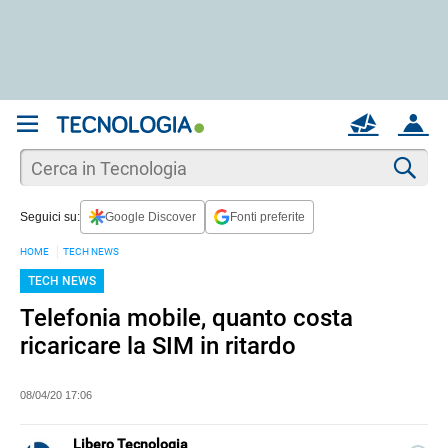
REGISTRATI
MAIL
ACCOUNT
Apri una nuova
MAIL
Cer
Seguici su:
Google Discover
Fonti preferite
AIUTO
HOME
TECH NEWS
TECH NEWS
Telefonia mobile, quanto costa
ricaricare la SIM in ritardo
08/04/20 17:06
Libero Tecnologia