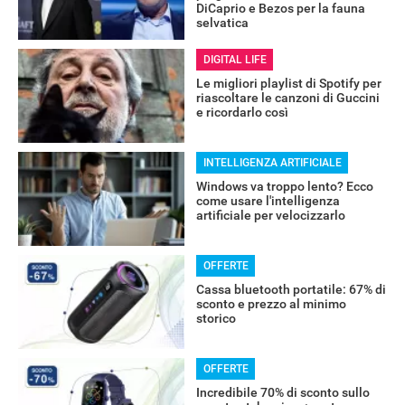
DiCaprio e Bezos per la fauna
selvatica
DIGITAL LIFE
Le migliori playlist di Spotify per
riascoltare le canzoni di Guccini
e ricordarlo così
INTELLIGENZA ARTIFICIALE
Windows va troppo lento? Ecco
come usare l'intelligenza
artificiale per velocizzarlo
OFFERTE
Cassa bluetooth portatile: 67% di
sconto e prezzo al minimo
storico
OFFERTE
RECENSIONI
Incredibile 70% di sconto sullo