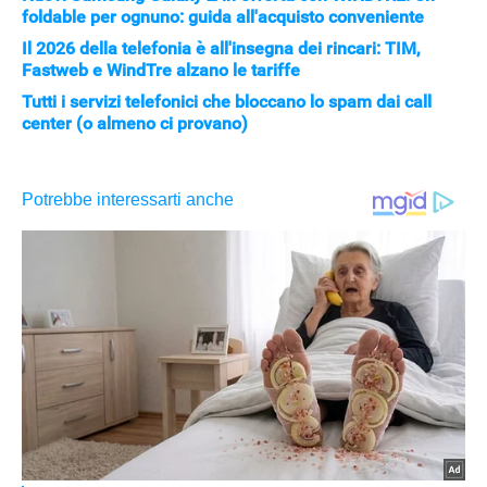
foldable per ognuno: guida all'acquisto conveniente
Il 2026 della telefonia è all'insegna dei rincari: TIM,
Fastweb e WindTre alzano le tariffe
Tutti i servizi telefonici che bloccano lo spam dai call
center (o almeno ci provano)