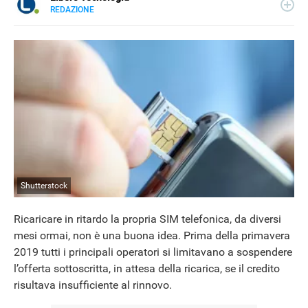
REDAZIONE
E-
Libero Tecnologia si occupa di tecnologia a 360°: novità e
MAIL
tendenze dal mondo tech, approfondimenti, guide e
tutorial, per un pubblico di principianti e di esperti, di
utenti privati, di PMI e professionisti. Qui trovate i nostri
articoli sul mondo Android e Apple, app e social, audio e
video, smartphone e wearable, domotica e gadget.
Shutterstock
Ricaricare in ritardo la propria SIM telefonica, da diversi
mesi ormai, non è una buona idea. Prima della primavera
2019 tutti i principali operatori si limitavano a sospendere
l’offerta sottoscritta, in attesa della ricarica, se il credito
risultava insufficiente al rinnovo.
NEWS