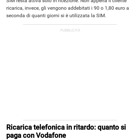
SIM resta attiva solo in ricezione. Non appena il cliente
ricarica, invece, gli vengono addebitati i 90 o 1,80 euro a
ANDROID
seconda di quanti giorni si è utilizzata la SIM.
Ricarica telefonica in ritardo: quanto si
paga con Vodafone