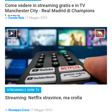
Come vedere in streaming gratis e in TV
Manchester City - Real Madrid di Champions
League
di
Davide Raia
17 Maggio 2023
STREAMING E SERIE TV
GUIDE ALL'ACQUISTO
Streaming: Netflix stravince, ma crolla
di
Giuseppe Croce
17 Maggio 2023