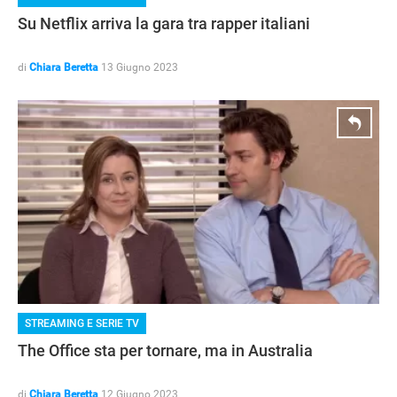
Su Netflix arriva la gara tra rapper italiani
di
Chiara Beretta
13 Giugno 2023
STREAMING E SERIE TV
The Office sta per tornare, ma in Australia
di
Chiara Beretta
12 Giugno 2023