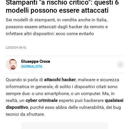
Stampanti "a rischio critico": questi 6
modelli possono essere attaccati
Sei modelli di stampanti, in vendita anche in Italia,
possono essere attaccati dagli hacker da remoto e
infettare altri dispositivi: ecco come evitarlo
12/02/24 09:41
Giuseppe Croce
GIORNALISTA
LINKEDIN
Peppe Croce, giornalista dal 2008, si occupa di device
elettronici e nuove tecnologie applicate al mondo
Quando si parla di
attacchi hacker
, malware e sicurezza
automotive. È entrato in Libero Tecnologia nel 2018.
informatica in generale, di solito i dispositivi citati sono
sempre due: o uno smartphone, o un computer. Ma, in
realtà, un
cyber criminale
esperto può hackerare
qualsiasi
dispositivo
, purché esso abbia delle vulnerabilità, dei bug
tecnici da sfruttare.
NEWS