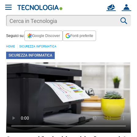
REGISTRATI
MAIL
ACCOUNT
Apri una nuova
MAIL
Cer
Seguici su:
Google Discover
Fonti preferite
AIUTO
HOME
SICUREZZA INFORMATICA
SICUREZZA INFORMATICA