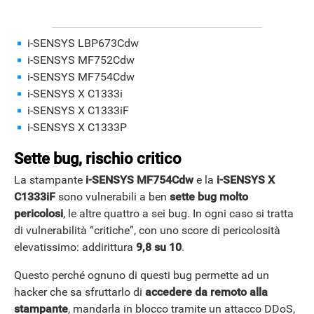
i-SENSYS LBP673Cdw
i-SENSYS MF752Cdw
i-SENSYS MF754Cdw
i-SENSYS X C1333i
i-SENSYS X C1333iF
i-SENSYS X C1333P
Sette bug, rischio critico
La stampante
i-SENSYS MF754Cdw
e la
i-SENSYS X
C1333iF
sono vulnerabili a ben
sette bug molto
pericolosi
, le altre quattro a sei bug. In ogni caso si tratta
di vulnerabilità “critiche”, con uno score di pericolosità
elevatissimo: addirittura
9,8 su 10
.
Questo perché ognuno di questi bug permette ad un
hacker che sa sfruttarlo di
accedere da remoto alla
stampante
, mandarla in blocco tramite un attacco DDoS,