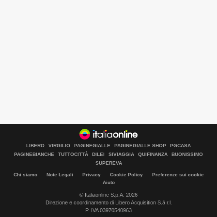
LIBERO
VIRGILIO
PAGINEGIALLE
PAGINEGIALLE SHOP
PGCASA
PAGINEBIANCHE
TUTTOCITTÀ
DILEI
SIVIAGGIA
QUIFINANZA
BUONISSIMO
SUPEREVA
Chi siamo
Note Legali
Privacy
Cookie Policy
Preferenze sui cookie
Aiuto
© Italiaonline S.p.A. 2026
Direzione e coordinamento di Libero Acquisition S.á r.l.
P. IVA 03970540963