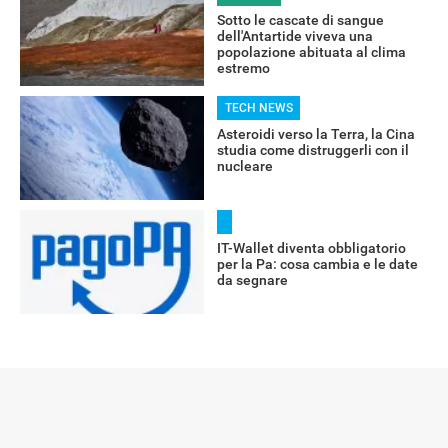
Sotto le cascate di sangue
dell'Antartide viveva una
popolazione abituata al clima
estremo
TECH NEWS
Asteroidi verso la Terra, la Cina
studia come distruggerli con il
nucleare
RECENSIONI
IT-Wallet diventa obbligatorio
per la Pa: cosa cambia e le date
da segnare