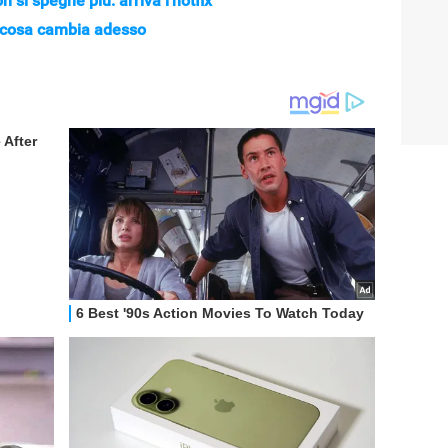
 si spegne più: arriva l'hotfix
: cosa cambia adesso