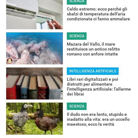
SCIENZA
Caldo estremo: ecco perché gli
sbalzi di temperatura dell'aria
condizionata ci fanno ammalare
RECENSIONI
SCIENZA
Mazara del Vallo, il mare
restituisce un antico relitto
romano con anfore intatte
INTELLIGENZA ARTIFICIALE
Libri rari digitalizzati e poi
distrutti per alimentare
l'intelligenza artificiale: l'allarme
dei librai
SCIENZA
Il dodo non era lento, stupido e
inadatto alla vita: era un uccello
maestoso, ecco la verità