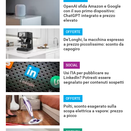
OpenAI sfida Amazon e Google
con il suo primo dispositivo:
ChatGPT integrato e prezzo
elevato
OFFERTE
De'Longhi, la macchina espresso
a prezzo piccolissimo: sconto da
capogiro
SOCIAL
Usi l'IA per pubblicare su
LinkedIn? Potresti essere
segnalato per contenuti sospetti
OFFERTE
Polti, sconto esagerato sulla
scopa elettrica a vapore: prezzo
a picco