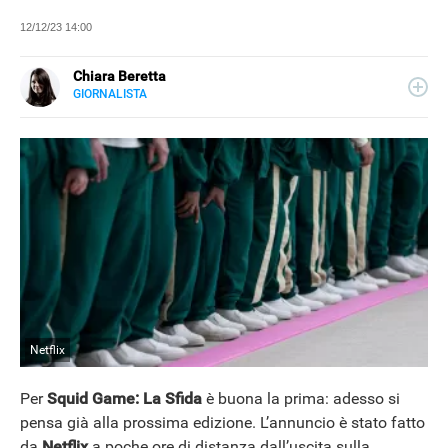
12/12/23 14:00
Chiara Beretta
GIORNALISTA
LINKEDIN
Chiara Beretta è giornalista professionista e collabora
con testate nazionali, online e cartacee. Su Libero
Tecnologia scrive di serie tv, film e spettacolo.
Netflix
Per
Squid Game: La Sfida
è buona la prima: adesso si
pensa già alla prossima edizione. L’annuncio è stato fatto
da
Netflix
a poche ore di distanza dall’uscita sulla