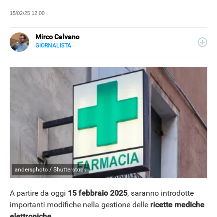
15/02/25 12:00
Mirco Calvano
GIORNALISTA
LINKEDIN
Attivo nel mondo dell’editoria sin dal 2011, giornalista dal
2019, ha lavorato per il web e per la carta stampata
occupandosi di musica, cultura, lifestyle e tecnologia.
andersphoto / Shutterstock
A partire da oggi
15 febbraio 2025
, saranno introdotte
importanti modifiche nella gestione delle
ricette mediche
elettroniche
.