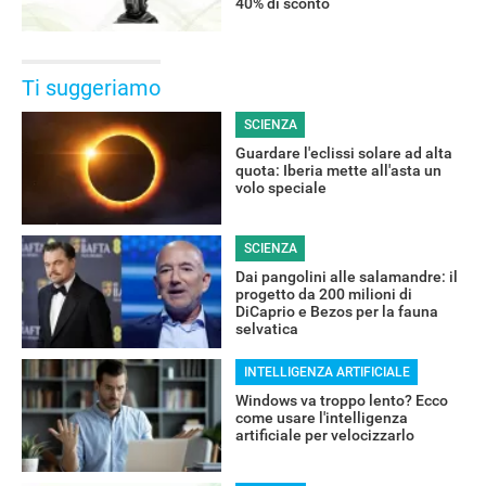
40% di sconto
Ti suggeriamo
SCIENZA
Guardare l'eclissi solare ad alta
quota: Iberia mette all'asta un
volo speciale
SCIENZA
Dai pangolini alle salamandre: il
progetto da 200 milioni di
DiCaprio e Bezos per la fauna
selvatica
INTELLIGENZA ARTIFICIALE
Windows va troppo lento? Ecco
come usare l'intelligenza
artificiale per velocizzarlo