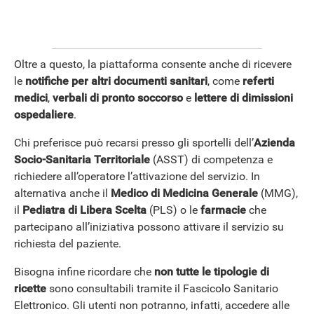
Oltre a questo, la piattaforma consente anche di ricevere
le
notifiche per altri documenti sanitari
, come
referti
medici
,
verbali di pronto soccorso
e
lettere di dimissioni
ospedaliere
.
ANDROID
Chi preferisce può recarsi presso gli sportelli dell’
Azienda
Socio-Sanitaria Territoriale
(ASST) di competenza e
richiedere all’operatore l’attivazione del servizio. In
alternativa anche il
Medico
di
Medicina
Generale
(MMG),
il
Pediatra
di
Libera
Scelta
(PLS) o le
farmacie
che
partecipano all’iniziativa possono attivare il servizio su
richiesta del paziente.
Bisogna infine ricordare che
non tutte le tipologie di
ricette
sono consultabili tramite il Fascicolo Sanitario
Elettronico. Gli utenti non potranno, infatti, accedere alle