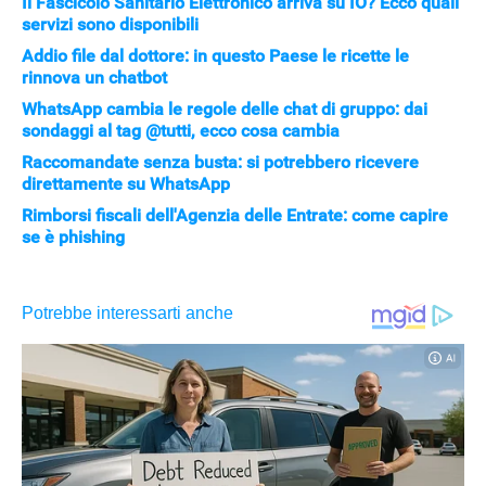
Il Fascicolo Sanitario Elettronico arriva su IO? Ecco quali
servizi sono disponibili
Addio file dal dottore: in questo Paese le ricette le
rinnova un chatbot
WhatsApp cambia le regole delle chat di gruppo: dai
sondaggi al tag @tutti, ecco cosa cambia
Raccomandate senza busta: si potrebbero ricevere
direttamente su WhatsApp
Rimborsi fiscali dell'Agenzia delle Entrate: come capire
se è phishing