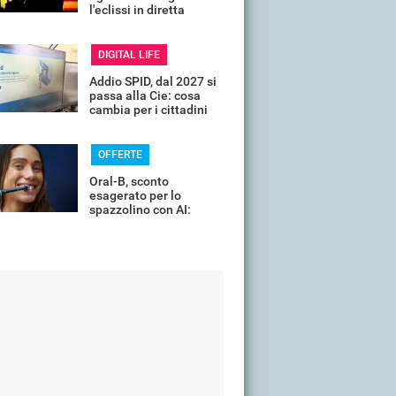
l'eclissi in diretta
streaming dall'Italia
DIGITAL LIFE
Addio SPID, dal 2027 si
passa alla Cie: cosa
cambia per i cittadini
OFFERTE
Oral-B, sconto
esagerato per lo
spazzolino con AI:
costa pochissimo