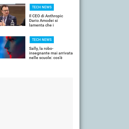
dalle mappe dopo 24
ore
TECH NEWS
Il CEO di Anthropic
Dario Amodei si
lamenta che i
dipendenti cercano i
soldi e non la sfida
TECH NEWS
Sally, la robo-
insegnante mai arrivata
nelle scuole: cos'è
successo?