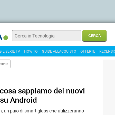
 E SERIE TV
HOW TO
GUIDE ALL'ACQUISTO
OFFERTE
RECENSI
eferite
cosa sappiamo dei nuovi
 su Android
 un paio di smart glass che utilizzeranno