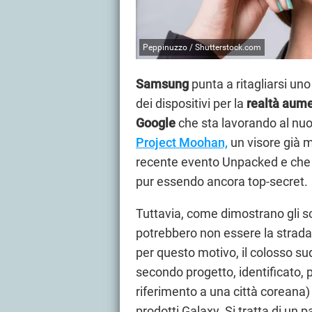
Peppinuzzo / Shutterstock.com
Samsung
punta a ritagliarsi un
dei dispositivi per la
realtà aum
Google
che sta lavorando al nu
Project Moohan,
un visore già m
recente evento Unpacked e che ha
pur essendo ancora top-secret.
Tuttavia, come dimostrano gli sca
potrebbero non essere la strada
per questo motivo, il colosso su
secondo progetto, identificato,
riferimento a una città coreana) 
prodotti Galaxy. Si tratta di un p