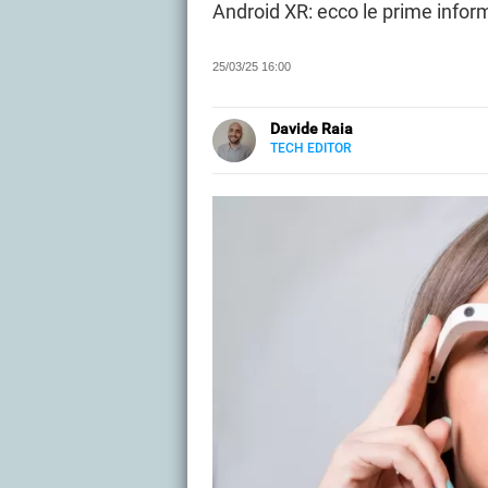
Android XR: ecco le prime infor
25/03/25 16:00
Davide Raia
TECH EDITOR
LINKEDIN
Editor e copywriter, ha collaborat
principalmente di tecnologia, in t
Grecia.