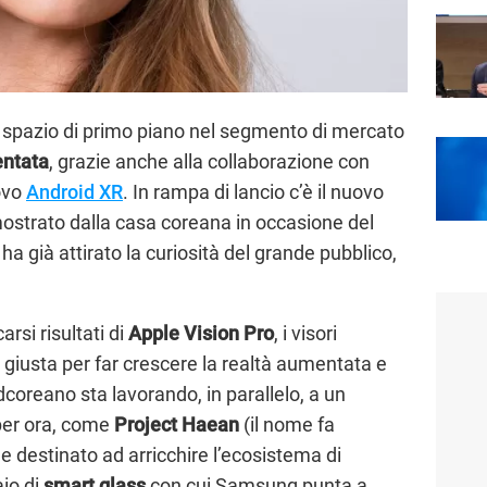
o spazio di primo piano nel segmento di mercato
entata
, grazie anche alla collaborazione con
ovo
Android XR
. In rampa di lancio c’è il nuovo
ostrato dalla casa coreana in occasione del
 già attirato la curiosità del grande pubblico,
rsi risultati di
Apple Vision Pro
, i visori
 giusta per far crescere la realtà aumentata e
dcoreano sta lavorando, in parallelo, a un
 per ora, come
Project
Haean
(il nome fa
e destinato ad arricchire l’ecosistema di
aio di
smart glass
con cui Samsung punta a