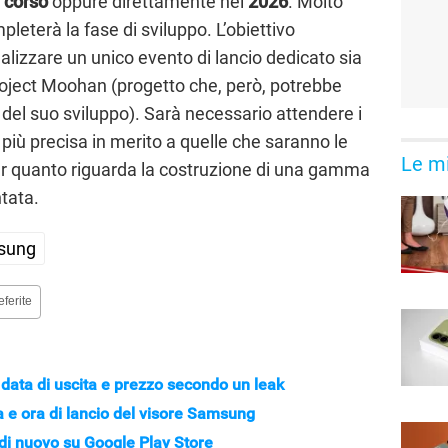
 corso
oppure direttamente nel
2026
. Molto
leterà la fase di sviluppo. L’obiettivo
ealizzare un unico evento di lancio dedicato sia
roject Moohan (progetto che, però, potrebbe
del suo sviluppo). Sarà necessario attendere i
più precisa in merito a quelle che saranno le
Le mi
 quanto riguarda la costruzione di una gamma
ntata.
sung
eferite
a data di uscita e prezzo secondo un leak
a e ora di lancio del visore Samsung
 di nuovo su Google Play Store