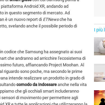
a piattaforma Android XR, andando ad
ento in questo segmento di mercato. Ad
ean è un nuovo report di
ETNews
che ha
tto, svelando anche il possibile periodo di
I più
e in codice che Samsung ha assegnato ai suoi
smart che andranno ad arricchire l’ecosistema di
rossimo futuro, affiancando Project Moohan. Al
 al riguardo sono poche, ma secondo le prime
eana intende realizzare un prodotto in grado di
risultando
comodo da indossare
anche nella vita
, sappiamo che gli occhiali smart includeranno
 sensori di movimento per permettere agli
id XR e tutte le applicazioni che utilizzeranno la