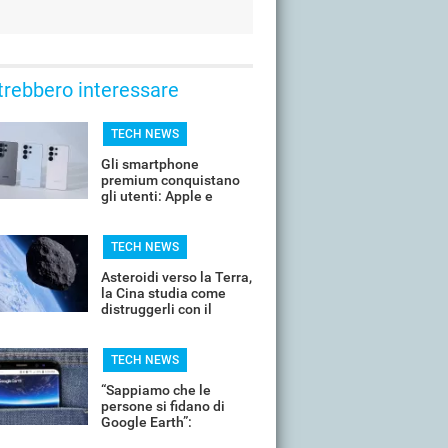
trebbero interessare
TECH NEWS
Gli smartphone
premium conquistano
gli utenti: Apple e
Samsung dominano
TECH NEWS
Asteroidi verso la Terra,
la Cina studia come
distruggerli con il
nucleare
TECH NEWS
“Sappiamo che le
persone si fidano di
Google Earth”:
Mountain View ritira l’IA