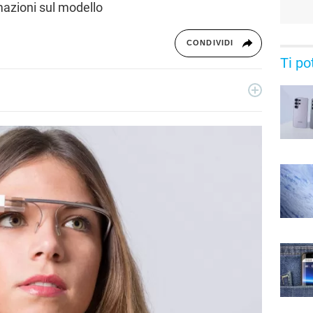
mazioni sul modello
CONDIVIDI
Ti po
o con importanti realtà editoriali italiane e si occupa
utte le sue forme. Appassionato di viaggi, vive tra Napoli e la