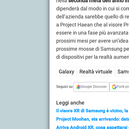
nella
seconda metà dell’anno in
dipenderà dal modo in cui si comp
dell’azienda sarebbe quello di r
a Project Haean che al visore P
essere in una fase più avanzata 
prossimi mesi per avere un’idea 
prossime mosse di Samsung per
di dispositivi per la realtà aume
Galaxy
Realtà virtuale
Sam
Seguici su:
Google Discover
Fonti pr
Leggi anche
Il visore XR di Samsung è vicino, l
Project Moohan, sta arrivando: dat
Arriva Android XR, cosa aspettarsi