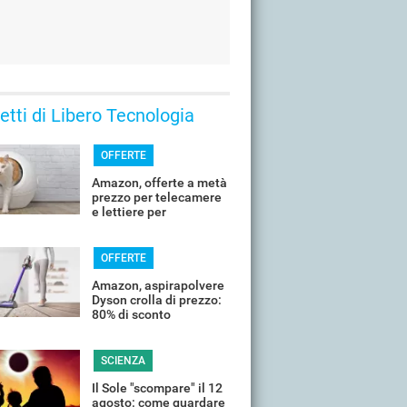
 letti di Libero Tecnologia
OFFERTE
Amazon, offerte a metà
prezzo per telecamere
e lettiere per
controllare il tuo
animale in vacanza
OFFERTE
Amazon, aspirapolvere
Dyson crolla di prezzo:
80% di sconto
SCIENZA
Il Sole "scompare" il 12
agosto: come guardare