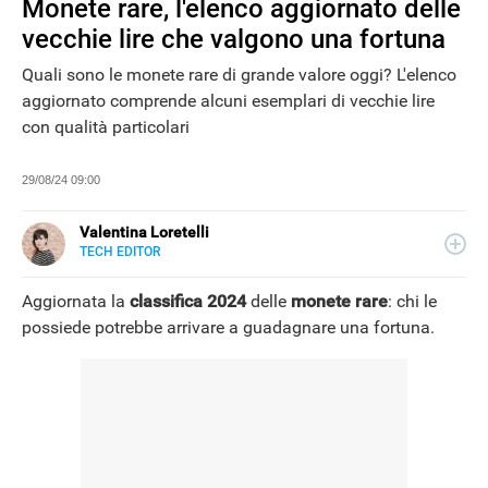
Monete rare, l'elenco aggiornato delle
vecchie lire che valgono una fortuna
Quali sono le monete rare di grande valore oggi? L'elenco
aggiornato comprende alcuni esemplari di vecchie lire
con qualità particolari
29/08/24 09:00
Valentina Loretelli
TECH EDITOR
E-
Web content writer e curiosa ricercatrice di notizie, ha
MAIL
collaborato con blog e siti news a tema tech, per Libero
Aggiornata la
classifica 2024
delle
monete rare
: chi le
SITO
Tecnologia si occupa della sezione Scienza Pop. La sua
possiede potrebbe arrivare a guadagnare una fortuna.
passione più grande? La fotografia.
NEWS