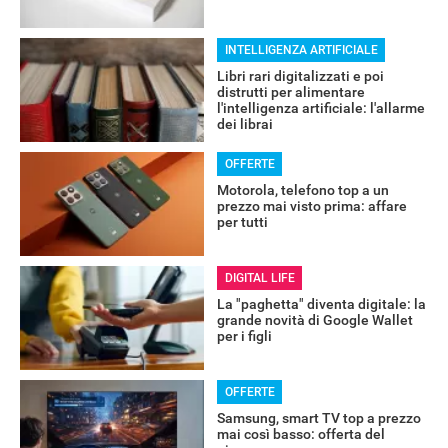
INTELLIGENZA ARTIFICIALE
Libri rari digitalizzati e poi
distrutti per alimentare
l'intelligenza artificiale: l'allarme
dei librai
OFFERTE
Motorola, telefono top a un
prezzo mai visto prima: affare
per tutti
DIGITAL LIFE
La "paghetta" diventa digitale: la
grande novità di Google Wallet
per i figli
RECENSIONI
OFFERTE
Samsung, smart TV top a prezzo
mai così basso: offerta del