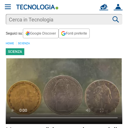
REGISTRATI
MAIL
ACCOUNT
Apri una nuova
MAIL
Cer
Seguici su:
Google Discover
Fonti preferite
AIUTO
HOME
SCIENZA
SCIENZA