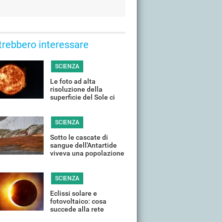
trebbero interessare
SCIENZA
Le foto ad alta
risoluzione della
superficie del Sole ci
rivelano i suoi segreti
più suggestivi
SCIENZA
Sotto le cascate di
sangue dell'Antartide
viveva una popolazione
abituata al clima
estremo
SCIENZA
Eclissi solare e
fotovoltaico: cosa
succede alla rete
elettrica quando il Sole