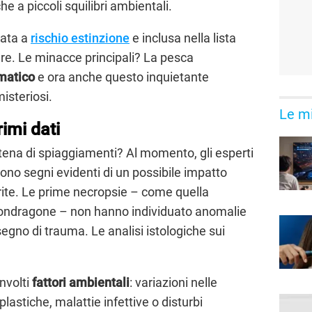
e a piccoli squilibri ambientali.
rata a
rischio estinzione
e inclusa nella lista
ere. Le minacce principali? La pesca
matico
e ora anche questo inquietante
isteriosi.
Le mi
rimi dati
ena di spiaggiamenti? Al momento, gli esperti
no segni evidenti di un possibile impatto
ite. Le prime necropsie – come quella
ondragone – non hanno individuato anomalie
gno di trauma. Le analisi istologiche sui
involti
fattori ambientali
: variazioni nelle
astiche, malattie infettive o disturbi