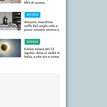
80% di sconto
OFFERTE
Amazon, macchina
caffè De'Longhi cola a
picco: minimo storico e
sconti all'80%
SCIENZA
Eclissi solare del 12
agosto: dove si vedrà in
Italia, a che ora e come
guardarla senza rischi