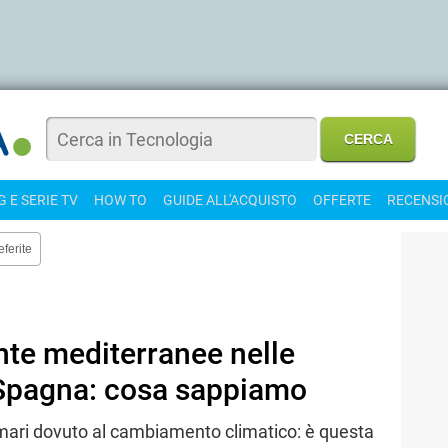
 E SERIE TV
HOW TO
GUIDE ALL'ACQUISTO
OFFERTE
RECENSI
eferite
ante mediterranee nelle
e Spagna: cosa sappiamo
mari dovuto al cambiamento climatico: è questa