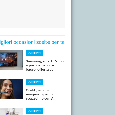
gliori occasioni scelte per te
OFFERTE
Samsung, smart TV top
a prezzo mai così
basso: offerta del
giorno
OFFERTE
Oral-B, sconto
esagerato per lo
spazzolino con AI:
costa pochissimo
OFFERTE