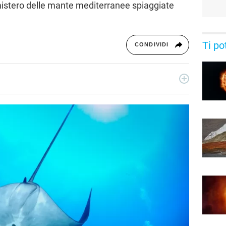
l mistero delle mante mediterranee spiaggiate
Ti po
CONDIVIDI
rcatrice di notizie, ha collaborato con blog e siti news a tema
ccupa della sezione Scienza Pop. La sua passione più grande?