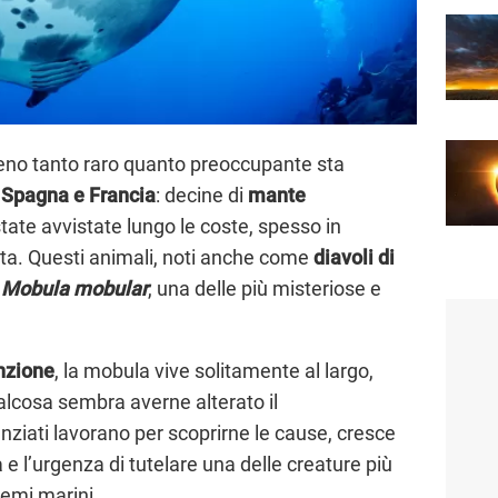
no tanto raro quanto preoccupante sta
, Spagna e Francia
: decine di
mante
tate avvistate lungo le coste, spesso in
vita. Questi animali, noti anche come
diavoli di
e
Mobula mobular
, una delle più misteriose e
inzione
, la mobula vive solitamente al largo,
qualcosa sembra averne alterato il
ziati lavorano per scoprirne le cause, cresce
a e l’urgenza di tutelare una delle creature più
emi marini.