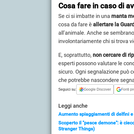
Cosa fare in caso di a
Se ci si imbatte in una
manta med
cosa da fare è
allertare la Guar
all’animale. Anche se sembrano d
involontariamente chi si trova vi
E, soprattutto,
non cercare di rip
esperti possono valutare le con
sicuro. Ogni segnalazione può co
che potrebbe nascondere segnali
Seguici su:
Google Discover
Fonti pr
Leggi anche
Aumento spiaggiamenti di delfini e
Scoperto il "pesce demone": è cieco
Stranger Things)