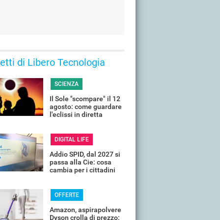
 letti di Libero Tecnologia
SCIENZA
Il Sole "scompare" il 12
agosto: come guardare
l'eclissi in diretta
streaming dall'Italia
DIGITAL LIFE
Addio SPID, dal 2027 si
passa alla Cie: cosa
cambia per i cittadini
OFFERTE
Amazon, aspirapolvere
Dyson crolla di prezzo: