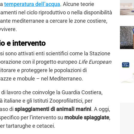
la
temperatura dell’acqua
. Alcune teorie
enti nel ciclo riproduttivo o nella disponibilità
mante mediterranee a cercare le zone costiere,
vivere.
o e intervento
 si sono attivati enti scientifici come la Stazione
borazione con il progetto europeo
Life European
nitorare e proteggere le popolazioni di
, razze e mobule – nel Mediterraneo.
 di lavoro che coinvolge la Guardia Costiera,
italiane e gli Istituti Zooprofilattici, per
aso di
spiaggiamenti di animali marini
. A oggi,
specifico per l’intervento su
mobule spiaggiate
,
er tartarughe e cetacei.