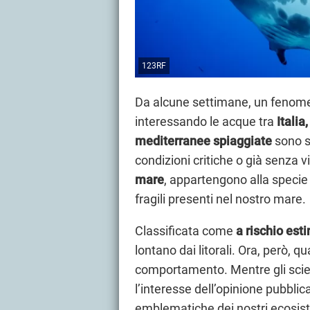
123RF
Da alcune settimane, un fenome
interessando le acque tra
Italia
mediterranee spiaggiate
sono s
condizioni critiche o già senza 
mare
, appartengono alla speci
fragili presenti nel nostro mare.
Classificata come
a rischio est
lontano dai litorali. Ora, però, 
comportamento. Mentre gli scien
l’interesse dell’opinione pubblic
emblematiche dei nostri ecosist