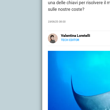
una delle chiavi per risolvere i
sulle nostre coste?
19/06/25 08:00
Valentina Loretelli
TECH EDITOR
E-
Web content writer e curiosa rice
MAIL
tech, per Libero Tecnologia si o
SITO
La fotografia.