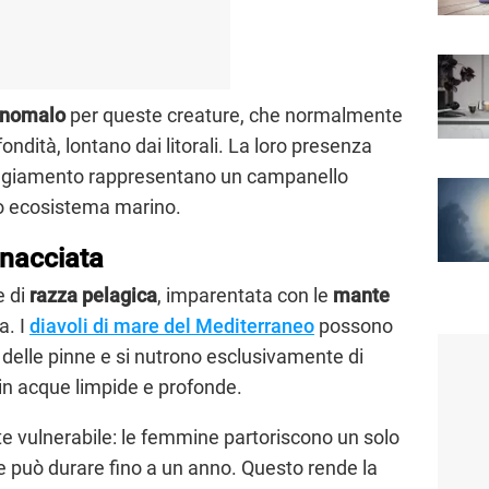
anomalo
per queste creature, che normalmente
ondità, lontano dai litorali. La loro presenza
iaggiamento rappresentano un campanello
ero ecosistema marino.
inacciata
e di
razza pelagica
, imparentata con le
mante
a. I
diavoli di mare del Mediterraneo
possono
 delle pinne e si nutrono esclusivamente di
 in acque limpide e profonde.
te vulnerabile: le femmine partoriscono un solo
 può durare fino a un anno. Questo rende la