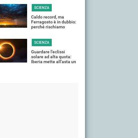
si "spegne"?
SCIENZA
Caldo record, ma
Ferragosto è in dubbio:
perché rischiamo
temporali violenti in
(quasi) tutta Italia
SCIENZA
Guardare l'eclissi
solare ad alta quota:
Iberia mette all'asta un
volo speciale