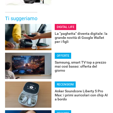
Ti suggeriamo
DIGITAL LIFE
La "paghetta" diventa digitale: la
grande novità di Google Wallet
per i figli
OFFERTE
Samsung, smart TV top a prezzo
mai così basso: offerta del
giorno
RECENSIONI
Anker Soundcore Liberty 5 Pro
Max: i primi auricolari con chip AI
a bordo