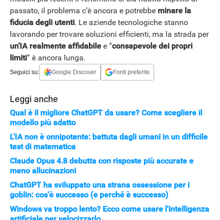
passato, il problema c’è ancora e potrebbe
minare la
fiducia degli utenti
. Le aziende tecnologiche stanno
lavorando per trovare soluzioni efficienti, ma la strada per
un’IA realmente affidabile
e “
consapevole dei propri
limiti
” è ancora lunga.
Seguici su:
Google Discover
Fonti preferite
Leggi anche
Qual è il migliore ChatGPT da usare? Come scegliere il
modello più adatto
L'IA non è onnipotente: battuta dagli umani in un difficile
test di matematica
Claude Opus 4.8 debutta con risposte più accurate e
meno allucinazioni
ChatGPT ha sviluppato una strana ossessione per i
goblin: cos'è successo (e perché è successo)
Windows va troppo lento? Ecco come usare l'intelligenza
artificiale per velocizzarlo