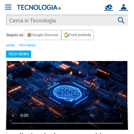
REGISTRATI
MAIL
ACCOUNT
Apri una nuova
MAIL
Cer
Seguici su:
Google Discover
Fonti preferite
AIUTO
HOME
TECH NEWS
TECH NEWS