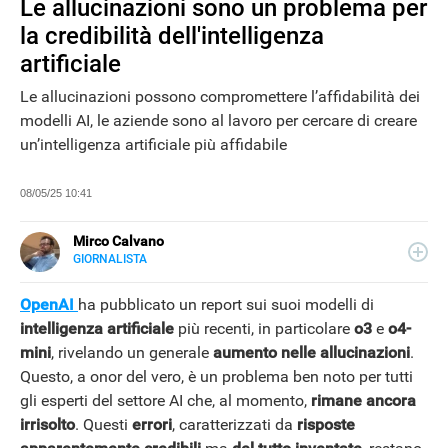
Le allucinazioni sono un problema per
la credibilità dell'intelligenza
artificiale
Le allucinazioni possono compromettere l’affidabilità dei
modelli AI, le aziende sono al lavoro per cercare di creare
un’intelligenza artificiale più affidabile
08/05/25 10:41
Mirco Calvano
GIORNALISTA
LINKEDIN
Attivo nel mondo dell’editoria sin dal 2011, giornalista dal
2019, ha lavorato per il web e per la carta stampata
OpenAI
ha pubblicato un report sui suoi modelli di
occupandosi di musica, cultura, lifestyle e tecnologia.
intelligenza artificiale
più recenti, in particolare
o3
e
o4-
NEWS
mini
, rivelando un generale
aumento nelle allucinazioni
.
Questo, a onor del vero, è un problema ben noto per tutti
gli esperti del settore AI che, al momento,
rimane ancora
irrisolto
. Questi
errori
, caratterizzati da
risposte