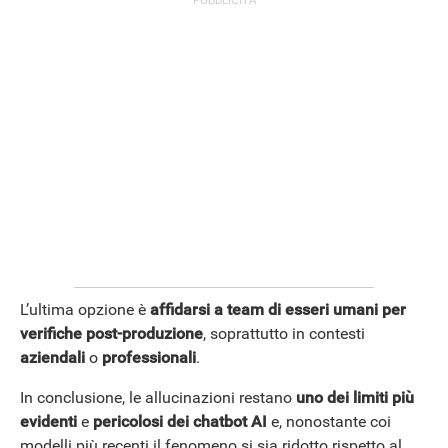
L’ultima opzione è
affidarsi a team di esseri umani
per
verifiche post-produzione
, soprattutto in contesti
aziendali
o
professionali
.
In conclusione, le allucinazioni restano
uno dei limiti più
evidenti
e
pericolosi dei chatbot AI
e, nonostante coi
modelli più recenti il fenomeno si sia ridotto rispetto al