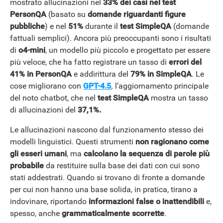
mostrato allucinazioni nel
33% dei casi nel test
PersonQA
(basato su
domande riguardanti figure
pubbliche
) e nel
51%
durante il
test SimpleQA
(domande
fattuali semplici). Ancora più preoccupanti sono i risultati
di
o4-mini
, un modello più piccolo e progettato per essere
più veloce, che ha fatto registrare un tasso di
errori del
41% in PersonQA
e addirittura del
79% in SimpleQA
. Le
cose migliorano con
GPT-4.5
,
l’aggiornamento principale
del noto chatbot, che nel
test SimpleQA
mostra un tasso
di allucinazioni del
37,1%.
Le allucinazioni nascono dal funzionamento stesso dei
modelli linguistici. Questi strumenti
non ragionano come
gli esseri umani
, ma
calcolano la sequenza di parole più
probabile
da restituire sulla base dei dati con cui sono
stati addestrati. Quando si trovano di fronte a domande
per cui non hanno una base solida, in pratica, tirano a
indovinare, riportando
informazioni false o inattendibili
e,
spesso, anche
grammaticalmente scorrette
.