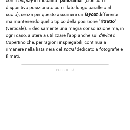
con il
display
in modalità “
panorama
” (cioè con il
dispositivo posizionato con il lato lungo parallelo al
suolo), senza per questo assumere un
layout
differente
ma mantenendo quello tipico della posizione “
ritratto
”
(verticale). È decisamente una magra consolazione ma, in
ogni caso, aiuterà a utilizzare l’app anche sul
device
di
Cupertino che, per ragioni inspiegabili, continua a
rimanere nella lista nera del
social
dedicato a fotografie e
filmati.