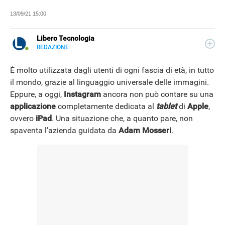
13/09/21 15:00
Libero Tecnologia
REDAZIONE
E-
Libero Tecnologia si occupa di tecnologia a 360°: novità e
MAIL
tendenze dal mondo tech, approfondimenti, guide e
È molto utilizzata dagli utenti di ogni fascia di età, in tutto
tutorial, per un pubblico di principianti e di esperti, di
il mondo, grazie al linguaggio universale delle immagini.
utenti privati, di PMI e professionisti. Qui trovate i nostri
Eppure, a oggi,
Instagram
ancora non può contare su una
articoli sul mondo Android e Apple, app e social, audio e
video, smartphone e wearable, domotica e gadget.
applicazione
completamente dedicata al
tablet
di
Apple
,
ovvero
iPad
. Una situazione che, a quanto pare, non
spaventa l’azienda guidata da
Adam Mosseri
.
NEWS