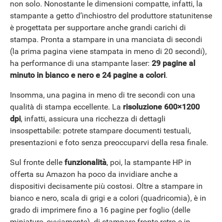
non solo. Nonostante le dimensioni compatte, infatti, la
stampante a getto d’inchiostro del produttore statunitense
è progettata per supportare anche grandi carichi di
stampa. Pronta a stampare in una manciata di secondi
(la prima pagina viene stampata in meno di 20 secondi),
ha performance di una stampante laser:
29 pagine al
minuto in bianco e nero e 24 pagine a colori
.
ANDROID
Insomma, una pagina in meno di tre secondi con una
qualità di stampa eccellente. La
risoluzione 600×1200
dpi
, infatti, assicura una ricchezza di dettagli
insospettabile: potrete stampare documenti testuali,
presentazioni e foto senza preoccuparvi della resa finale.
Sul fronte delle
funzionalità
, poi, la stampante HP in
offerta su Amazon ha poco da invidiare anche a
dispositivi decisamente più costosi. Oltre a stampare in
bianco e nero, scala di grigi e a colori (quadricomia), è in
grado di imprimere fino a 16 pagine per foglio (delle
miniature, ovviamente), di stampare fronte retro e in