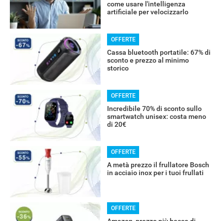
come usare l'intelligenza
artificiale per velocizzarlo
OFFERTE
Cassa bluetooth portatile: 67% di
sconto e prezzo al minimo
storico
OFFERTE
Incredibile 70% di sconto sullo
smartwatch unisex: costa meno
di 20€
RECENSIONI
OFFERTE
A metà prezzo il frullatore Bosch
in acciaio inox per i tuoi frullati
OFFERTE
Amazon, prezzo più basso di