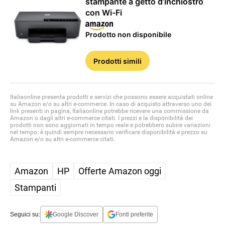
stampante a getto d’inchiostro
con Wi-Fi
Prodotto non disponibile
Prodotti simili
Italiaonline presenta prodotti e servizi che possono essere acquistati online
su Amazon e/o su altri e-commerce. In caso di acquisto attraverso uno dei
link presenti in pagina, Italiaonline potrebbe ricevere una commissione da
Amazon o dagli altri e-commerce citati. I prezzi e la disponibilità dei
prodotti non sono aggiornati in tempo reale e potrebbero subire variazioni
nel tempo: è quindi sempre necessario verificare disponibilità e prezzo su
Amazon e/o su altri e-commerce citati.
Amazon
HP
Offerte Amazon oggi
Stampanti
Seguici su:
Google Discover
Fonti preferite