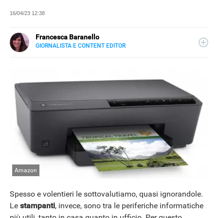
16/04/23 12:38
Francesca Baranello
GIORNALISTA E CONTENT EDITOR
LINKEDIN
Dopo aver frequentato un Master in Comunicazione
Storica, si è appassionata al giornalismo trasformandolo
da passione in professione. Per Libero Tecnologia ha
scritto guide agli acquisti e offerte su gadget e prodotti
tech.
Amazon
Spesso e volentieri le sottovalutiamo, quasi ignorandole.
Le
stampanti
, invece, sono tra le periferiche informatiche
più utili, tanto in casa quanto in ufficio. Per questo