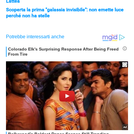
Lattea
Scoperta la prima "galassia invisibile": non emette luce
perché non ha stelle
STREAMING E SERIE TV