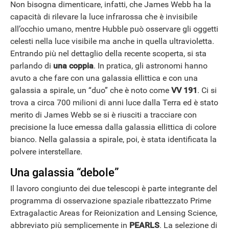
Non bisogna dimenticare, infatti, che James Webb ha la
capacità di rilevare la luce infrarossa che è invisibile
all’occhio umano, mentre Hubble può osservare gli oggetti
celesti nella luce visibile ma anche in quella ultravioletta.
Entrando più nel dettaglio della recente scoperta, si sta
ANDROID
parlando di
una coppia
. In pratica, gli astronomi hanno
avuto a che fare con una galassia ellittica e con una
galassia a spirale, un “duo” che è noto come
VV 191
. Ci si
trova a circa 700 milioni di anni luce dalla Terra ed è stato
merito di James Webb se si è riusciti a tracciare con
precisione la luce emessa dalla galassia ellittica di colore
bianco. Nella galassia a spirale, poi, è stata identificata la
polvere interstellare.
Una galassia “debole”
Il lavoro congiunto dei due telescopi è parte integrante del
programma di osservazione spaziale ribattezzato Prime
Extragalactic Areas for Reionization and Lensing Science,
abbreviato più semplicemente in
PEARLS
. La selezione di