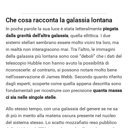
Che cosa racconta la galassia lontana
In poche parole la sua luce è stata letteralmente
piegata
dalla gravità dell’altra galassia
, quella ellittica. I due
APPLE
sistemi stellari sembrano essere molto vicini tra loro, ma
in realtà non interagiscono mai. Tra l’altro, le immagini
della galassia più lontana sono così “deboli” che i dati del
telescopio Hubble non hanno avuto la possibilità di
riconoscerle: al contrario, si possono notare molto bene
nell’osservazione di James Webb. Secondo quanto riferito
dagli esperti, scoperte come quella appena descritta sono
fondamentali per ricostruire con precisione
quanta massa
ci sia nelle singole stelle
.
Allo stesso tempo, con una galassia del genere se ne sa
di più in merito alla materia oscura presente nel nucleo
del sistema stesso. Lo scatto mozzafiato reso pubblico