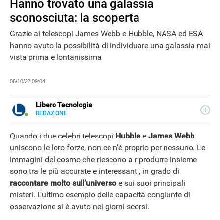
Hanno trovato una galassia
sconosciuta: la scoperta
Grazie ai telescopi James Webb e Hubble, NASA ed ESA
NEWS
hanno avuto la possibilità di individuare una galassia mai
vista prima e lontanissima
06/10/22 09:04
Libero Tecnologia
REDAZIONE
E-
Libero Tecnologia si occupa di tecnologia a 360°: novità e
MAIL
tendenze dal mondo tech, approfondimenti, guide e
Quando i due celebri telescopi
Hubble
e
James Webb
tutorial, per un pubblico di principianti e di esperti, di
uniscono le loro forze, non ce n’è proprio per nessuno. Le
utenti privati, di PMI e professionisti. Qui trovate i nostri
immagini del cosmo che riescono a riprodurre insieme
articoli sul mondo Android e Apple, app e social, audio e
video, smartphone e wearable, domotica e gadget.
sono tra le più accurate e interessanti, in grado di
raccontare molto sull’universo
e sui suoi principali
misteri. L’ultimo esempio delle capacità congiunte di
osservazione si è avuto nei giorni scorsi.