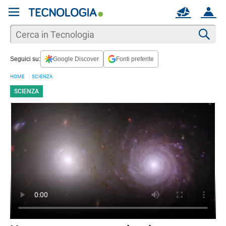
REGISTRATI
MAIL
ACCOUNT
Apri una nuova
MAIL
Cer
Seguici su:
Google Discover
Fonti preferite
AIUTO
HOME
SCIENZA
SCIENZA