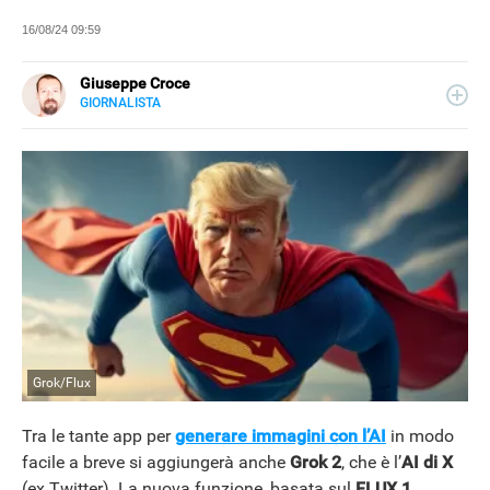
16/08/24 09:59
Giuseppe Croce
GIORNALISTA
LINKEDIN
Peppe Croce, giornalista dal 2008, si occupa di device
elettronici e nuove tecnologie applicate al mondo
automotive. È entrato in Libero Tecnologia nel 2018.
Grok/Flux
Tra le tante app per
generare immagini con l’AI
in modo
facile a breve si aggiungerà anche
Grok 2
, che è l’
AI di X
(ex Twitter). La nuova funzione, basata sul
FLUX.1