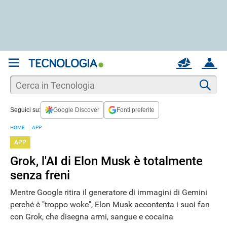
REGISTRATI
MAIL
ACCOUNT
Apri una nuova
MAIL
Cer
Seguici su:
Google Discover
Fonti preferite
AIUTO
HOME
APP
APP
Grok, l'AI di Elon Musk è totalmente
senza freni
Mentre Google ritira il generatore di immagini di Gemini
perché è "troppo woke", Elon Musk accontenta i suoi fan
con Grok, che disegna armi, sangue e cocaina