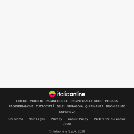
LIBERO
VIRGILIO
PAGINEGIALLE
PAGINEGIALLE SHOP
PGCASA
PAGINEBIANCHE
TUTTOCITTÀ
DILEI
SIVIAGGIA
QUIFINANZA
BUONISSIMO
SUPEREVA
Chi siamo
Note Legali
Privacy
Cookie Policy
Preferenze sui cookie
Aiuto
© Italiaonline S.p.A. 2026