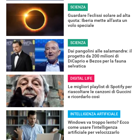
SCIENZA
Guardare l'eclissi solare ad alta
quota: Iberia mette all'asta un
volo speciale
SCIENZA
Dai pangolini alle salamandre: il
progetto da 200 milioni di
DiCaprio e Bezos per la fauna
selvatica
DIGITAL LIFE
Le migliori playlist di Spotify per
riascoltare le canzoni di Guccini
e ricordarlo così
INTELLIGENZA ARTIFICIALE
Windows va troppo lento? Ecco
come usare l'intelligenza
artificiale per velocizzarlo