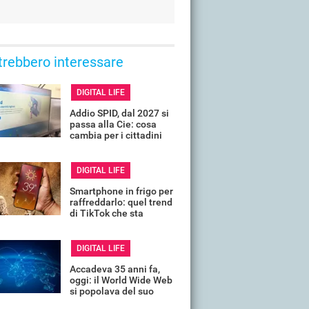
trebbero interessare
DIGITAL LIFE
Addio SPID, dal 2027 si
passa alla Cie: cosa
cambia per i cittadini
DIGITAL LIFE
Smartphone in frigo per
raffreddarlo: quel trend
di TikTok che sta
rovinando tanti telefoni
DIGITAL LIFE
Accadeva 35 anni fa,
oggi: il World Wide Web
si popolava del suo
primo sito, ecco com'era