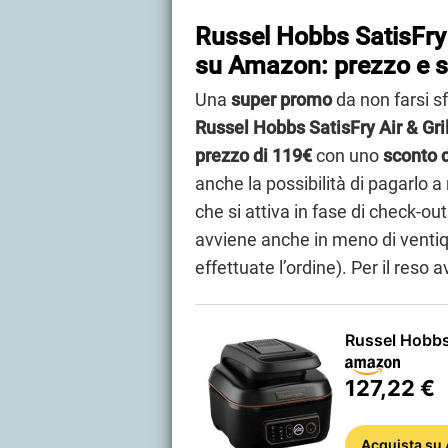
Russel Hobbs SatisFry A
su Amazon: prezzo e 
Una
super promo
da non farsi s
Russel Hobbs SatisFry Air & Gri
prezzo di 119€
con uno
sconto d
anche la possibilità di pagarlo a 
che si attiva in fase di check-ou
avviene anche in meno di venti
effettuate l’ordine). Per il reso 
Russel Hobbs 
127,22 €
Acquista
su