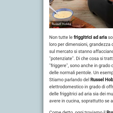
Russell Hobbs
Non tutte le
friggitrici ad aria
son
loro per dimensioni, grandezza d
sul mercato si stanno affacciand
"potenziate". Di che cosa si trat
"friggere", sono anche in grado 
delle normali pentole. Un esemp
Stiamo parlando del
Russel Hobb
elettrodomestico in grado di offri
delle friggitrici ad aria sia dei m
avere in cucina, soprattutto se
Come detto, oggi troviamo il
Rus