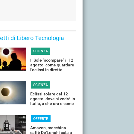
 letti di Libero Tecnologia
SCIENZA
Il Sole "scompare" il 12
agosto: come guardare
l'eclissi in diretta
streaming dall'Italia
SCIENZA
Eclissi solare del 12
agosto: dove si vedrà in
Italia, a che ora e come
guardarla senza rischi
OFFERTE
Amazon, macchina
caffè De'Longhi cola a