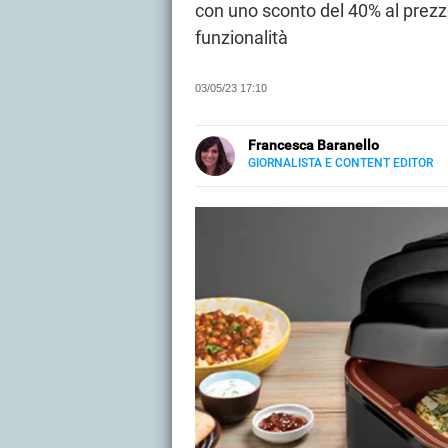
con uno sconto del 40% al prezz
funzionalità
03/05/23 17:10
Francesca Baranello
GIORNALISTA E CONTENT EDITOR
LINKEDIN
Dopo aver frequentato un Master
trasformandolo da passione in pr
acquisti e offerte su gadget e pr