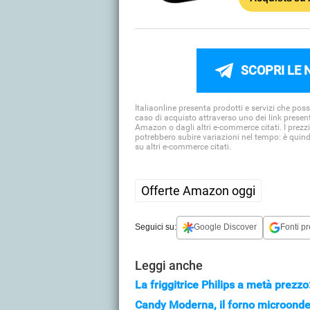
SCOPRI LE 
Italiaonline presenta prodotti e servizi che po
caso di acquisto attraverso uno dei link presen
Amazon o dagli altri e-commerce citati. I prezzi
potrebbero subire variazioni nel tempo: è quin
su altri e-commerce citati.
Offerte Amazon oggi
Seguici su:
Google Discover
Fonti pr
Leggi anche
La friggitrice Philips a metà prezz
Candy Moderna, il forno microonde