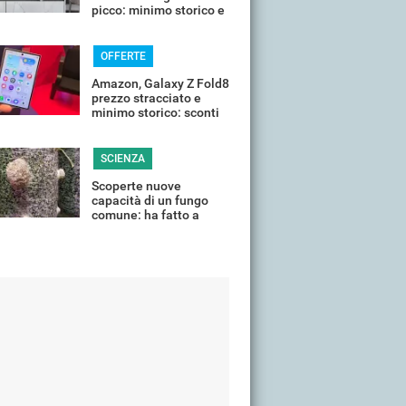
picco: minimo storico e
sconti all'80%
OFFERTE
Amazon, Galaxy Z Fold8
prezzo stracciato e
minimo storico: sconti
all'85%
SCIENZA
Scoperte nuove
capacità di un fungo
comune: ha fatto a
pezzi una plastica
quasi indistruttibile