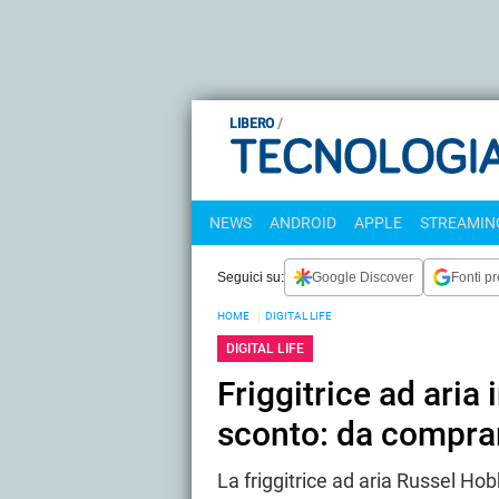
LIBERO
NEWS
ANDROID
APPLE
STREAMING
Seguici su:
Google Discover
Fonti pr
HOME
DIGITAL LIFE
DIGITAL LIFE
Friggitrice ad aria
sconto: da compra
La friggitrice ad aria Russel Hobb