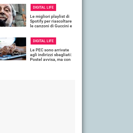
DIGITAL LIFE
Le migliori playlist di
Spotify per riascoltare
le canzoni di Guccini e
ricordarlo così
DIGITAL LIFE
Le PEC sono arrivate
agli indirizzi sbagliati:
Postel avvisa, ma con
un mese di ritardo