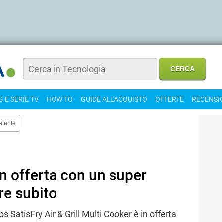
 E SERIE TV
HOW TO
GUIDE ALL'ACQUISTO
OFFERTE
RECENSI
eferite
 in offerta con un super
re subito
s SatisFry Air & Grill Multi Cooker è in offerta