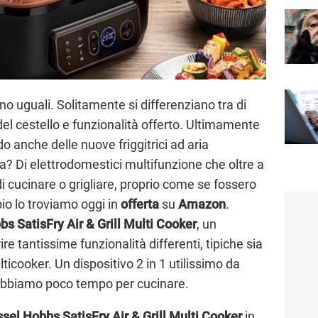
o uguali. Solitamente si differenziano tra di
el cestello e funzionalità offerto. Ultimamente
o anche delle nuove friggitrici ad aria
ta? Di elettrodomestici multifunzione che oltre a
di cucinare o grigliare, proprio come se fossero
io lo troviamo oggi in
offerta
su
Amazon
.
s SatisFry Air & Grill Multi Cooker
, un
re tantissime funzionalità differenti, tipiche sia
ulticooker. Un dispositivo 2 in 1 utilissimo da
 abbiamo poco tempo per cucinare.
sel Hobbs SatisFry Air & Grill Multi Cooker
in