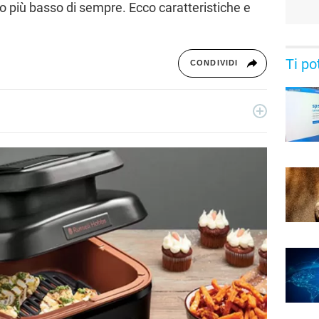
o più basso di sempre. Ecco caratteristiche e
Ti po
CONDIVIDI
 in Comunicazione Storica, si è appassionata al giornalismo
ofessione. Per Libero Tecnologia ha scritto guide agli
odotti tech.