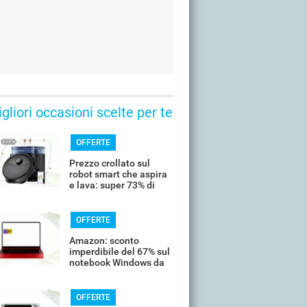
gliori occasioni scelte per te
OFFERTE
Prezzo crollato sul
robot smart che aspira
e lava: super 73% di
sconto
OFFERTE
Amazon: sconto
imperdibile del 67% sul
notebook Windows da
14’’
OFFERTE