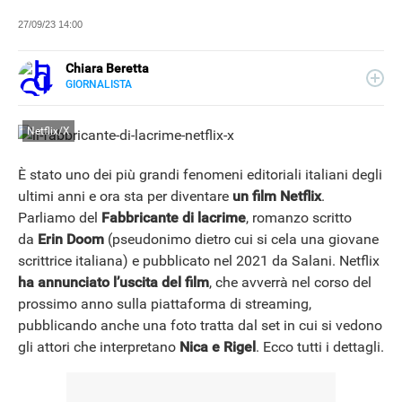
27/09/23 14:00
Chiara Beretta
GIORNALISTA
LINKEDIN
Chiara Beretta è giornalista professionista e collabora
con testate nazionali, online e cartacee. Su Libero
Netflix/X
Tecnologia scrive di serie tv, film e spettacolo.
È stato uno dei più grandi fenomeni editoriali italiani degli
ultimi anni e ora sta per diventare
un film Netflix
.
Parliamo del
Fabbricante di lacrime
, romanzo scritto
da
Erin Doom
(pseudonimo dietro cui si cela una giovane
scrittrice italiana) e pubblicato nel 2021 da Salani. Netflix
ha annunciato l’uscita del film
, che avverrà nel corso del
prossimo anno sulla piattaforma di streaming,
pubblicando anche una foto tratta dal set in cui si vedono
gli attori che interpretano
Nica e Rigel
. Ecco tutti i dettagli.
NEWS