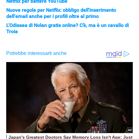
Netflix per battere YouTube
Nuove regole per Netflix: obbligo dell'inserimento
dell'email anche per i profili oltre al primo
L’Odissea di Nolan gratis online? C’è, ma è un cavallo di
Troia
APPLE