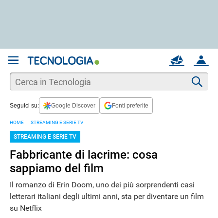
REGISTRATI
MAIL
ACCOUNT
Apri una nuova
MAIL
Cer
Seguici su:
Google Discover
Fonti preferite
AIUTO
HOME
STREAMING E SERIE TV
STREAMING E SERIE TV
Fabbricante di lacrime: cosa
sappiamo del film
Il romanzo di Erin Doom, uno dei più sorprendenti casi
letterari italiani degli ultimi anni, sta per diventare un film
su Netflix