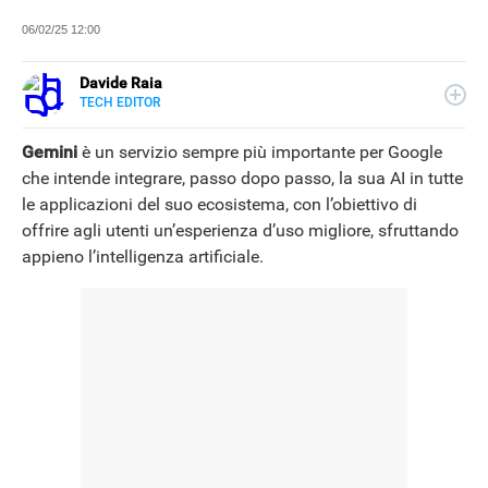
06/02/25 12:00
Davide Raia
TECH EDITOR
LINKEDIN
Editor e copywriter, ha collaborato con importanti realtà
editoriali italiane e si occupa principalmente di tecnologia,
Gemini
è un servizio sempre più importante per Google
in tutte le sue forme. Appassionato di viaggi, vive tra
che intende integrare, passo dopo passo, la sua AI in tutte
Napoli e la Grecia.
le applicazioni del suo ecosistema, con l’obiettivo di
offrire agli utenti un’esperienza d’uso migliore, sfruttando
appieno l’intelligenza artificiale.