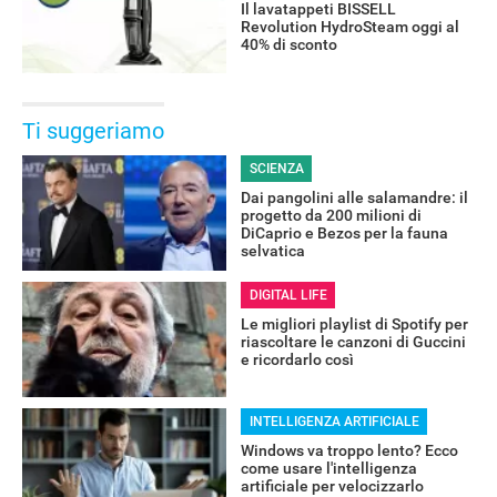
Il lavatappeti BISSELL
Revolution HydroSteam oggi al
40% di sconto
Ti suggeriamo
SCIENZA
Dai pangolini alle salamandre: il
progetto da 200 milioni di
DiCaprio e Bezos per la fauna
selvatica
DIGITAL LIFE
Le migliori playlist di Spotify per
riascoltare le canzoni di Guccini
e ricordarlo così
INTELLIGENZA ARTIFICIALE
Windows va troppo lento? Ecco
come usare l'intelligenza
artificiale per velocizzarlo