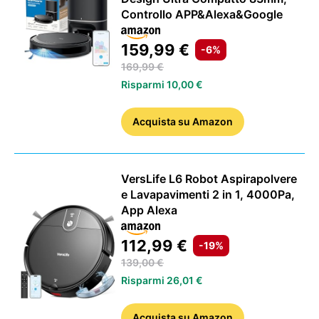
Controllo APP&Alexa&Google
159,99 €
-6%
169,99 €
Risparmi 10,00 €
Acquista
su Amazon
VersLife L6 Robot Aspirapolvere
e Lavapavimenti 2 in 1, 4000Pa,
App Alexa
112,99 €
-19%
139,00 €
Risparmi 26,01 €
Acquista
su Amazon