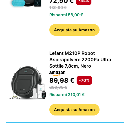
72,90 €
-44%
130,90 €
Risparmi 58,00 €
Acquista
su Amazon
Lefant M210P Robot
Aspirapolvere 2200Pa Ultra
Sottile 7,8cm, Nero
89,98 €
-70%
299,99 €
Risparmi 210,01 €
Acquista
su Amazon