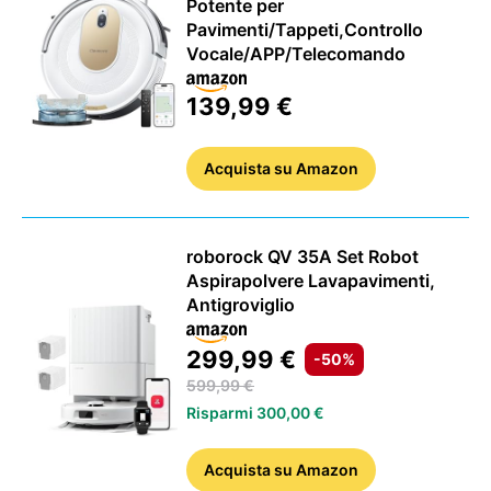
Potente per
Pavimenti/Tappeti,Controllo
Vocale/APP/Telecomando
139,99 €
Acquista
su Amazon
GUIDE ALL'ACQUISTO
roborock QV 35A Set Robot
Aspirapolvere Lavapavimenti,
Antigroviglio
299,99 €
-50%
599,99 €
Risparmi 300,00 €
Acquista
su Amazon