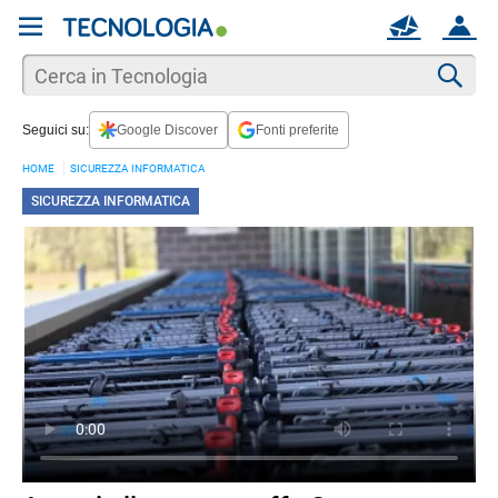
REGISTRATI
MAIL
ACCOUNT
Apri una nuova
MAIL
Cer
Seguici su:
Google Discover
Fonti preferite
AIUTO
HOME
SICUREZZA INFORMATICA
SICUREZZA INFORMATICA