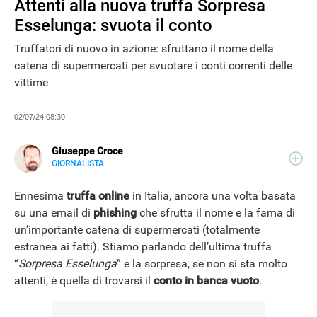
Attenti alla nuova truffa Sorpresa
Esselunga: svuota il conto
Truffatori di nuovo in azione: sfruttano il nome della
catena di supermercati per svuotare i conti correnti delle
vittime
02/07/24 08:30
Giuseppe Croce
GIORNALISTA
LINKEDIN
Peppe Croce, giornalista dal 2008, si occupa di device
elettronici e nuove tecnologie applicate al mondo
Ennesima
truffa online
in Italia, ancora una volta basata
automotive. È entrato in Libero Tecnologia nel 2018.
su una email di
phishing
che sfrutta il nome e la fama di
un’importante catena di supermercati (totalmente
estranea ai fatti). Stiamo parlando dell’ultima truffa
“
Sorpresa Esselunga
” e la sorpresa, se non si sta molto
attenti, è quella di trovarsi il
conto in banca vuoto
.
NEWS