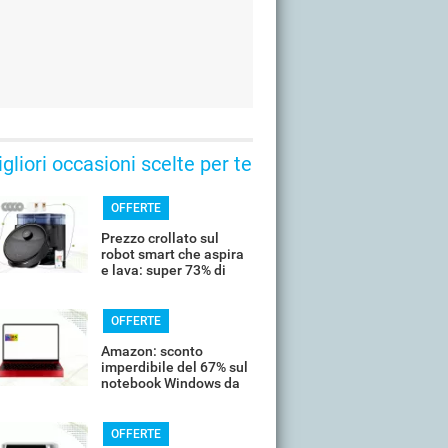
gliori occasioni scelte per te
OFFERTE
Prezzo crollato sul
robot smart che aspira
e lava: super 73% di
sconto
OFFERTE
Amazon: sconto
imperdibile del 67% sul
notebook Windows da
14’’
OFFERTE