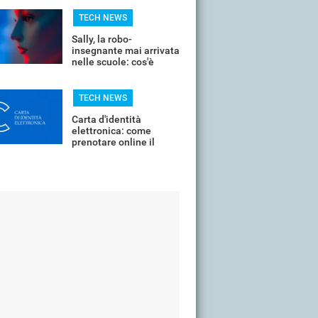
soldi e non la sfida
TECH NEWS
Sally, la robo-
insegnante mai arrivata
nelle scuole: cos'è
successo?
TECH NEWS
Carta d'identità
elettronica: come
prenotare online il
proprio appuntamento
per il rinnovo