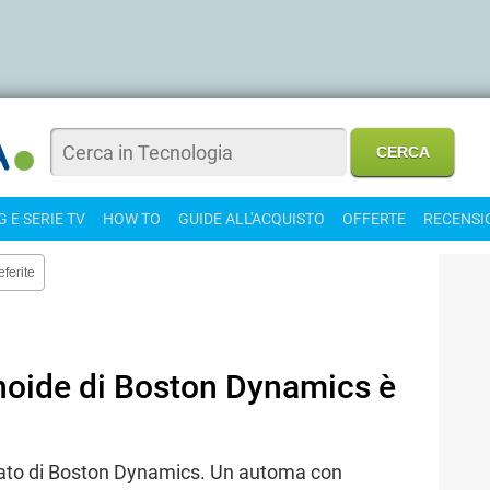
 E SERIE TV
HOW TO
GUIDE ALL'ACQUISTO
OFFERTE
RECENSI
eferite
anoide di Boston Dynamics è
zato di Boston Dynamics. Un automa con