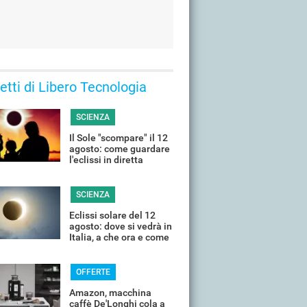
 letti di Libero Tecnologia
SCIENZA
Il Sole "scompare" il 12
agosto: come guardare
l'eclissi in diretta
streaming dall'Italia
SCIENZA
Eclissi solare del 12
agosto: dove si vedrà in
Italia, a che ora e come
guardarla senza rischi
OFFERTE
Amazon, macchina
caffè De'Longhi cola a