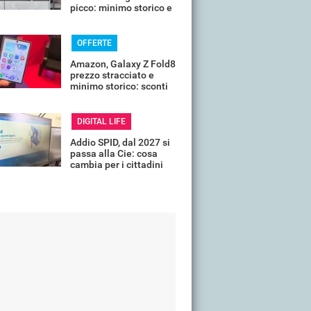
picco: minimo storico e
sconti all'80%
OFFERTE
Amazon, Galaxy Z Fold8
prezzo stracciato e
minimo storico: sconti
all'85%
DIGITAL LIFE
Addio SPID, dal 2027 si
passa alla Cie: cosa
cambia per i cittadini