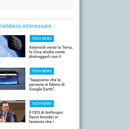
trebbero interessare
TECH NEWS
Asteroidi verso la Terra,
la Cina studia come
distruggerli con il
nucleare
TECH NEWS
“Sappiamo che le
persone si fidano di
Google Earth”:
Mountain View ritira l’IA
dalle mappe dopo 24
ore
TECH NEWS
Il CEO di Anthropic
Dario Amodei si
lamenta che i
dipendenti cercano i