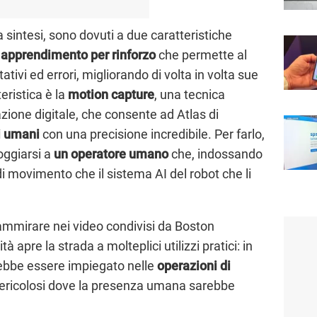
 sintesi, sono dovuti a due caratteristiche
apprendimento per rinforzo
che permette al
ativi ed errori, migliorando di volta in volta sue
ristica è la
motion
capture
, una tecnica
azione digitale, che consente ad Atlas di
i umani
con una precisione incredibile. Per farlo,
oggiarsi a
un
operatore umano
che, indossando
di movimento che il sistema AI del robot che li
 ammirare nei video condivisi da Boston
 apre la strada a molteplici utilizzi pratici: in
trebbe essere impiegato nelle
operazioni di
ericolosi dove la presenza umana sarebbe