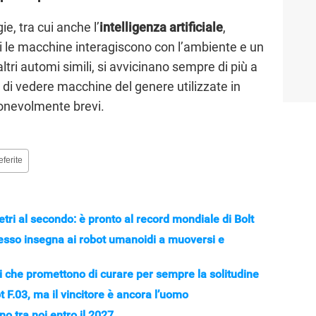
e, tra cui anche l’
intelligenza artificiale
,
ui le macchine interagiscono con l’ambiente e un
 altri automi simili, si avvicinano sempre di più a
tà di vedere macchine del genere utilizzate in
ionevolmente brevi.
eferite
ri al secondo: è pronto al record mondiale di Bolt
desso insegna ai robot umanoidi a muoversi e
i che promettono di curare per sempre la solitudine
ot F.03, ma il vincitore è ancora l’uomo
o tra noi entro il 2027