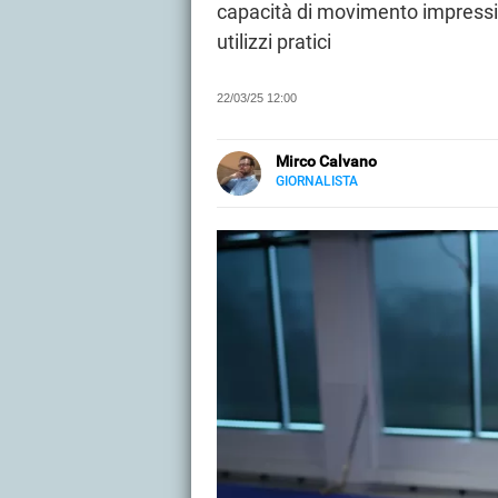
capacità di movimento impressio
utilizzi pratici
22/03/25 12:00
Mirco Calvano
GIORNALISTA
LINKEDIN
Attivo nel mondo dell’editoria sin
carta stampata occupandosi di mu