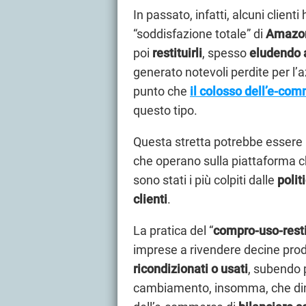
In passato, infatti, alcuni clien
“soddisfazione totale” di
Amazo
poi
restituirli
, spesso
eludendo a
generato notevoli perdite per l’az
punto che
il colosso dell’e-co
questo tipo.
Questa stretta potrebbe essere u
che operano sulla piattaforma 
sono stati i più colpiti dalle
polit
clienti
.
La pratica del “
compro-uso-resti
imprese a rivendere decine pro
ricondizionati o usati
, subendo 
cambiamento, insomma, che dim