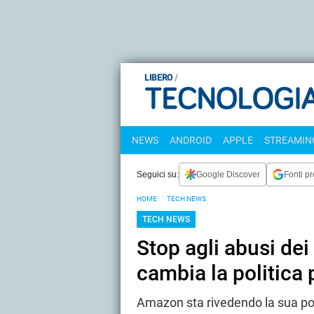
LIBERO
NEWS
ANDROID
APPLE
STREAMING
Seguici su:
Google Discover
Fonti pr
HOME
TECH NEWS
TECH NEWS
Stop agli abusi de
cambia la politica p
Amazon sta rivedendo la sua poli