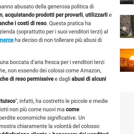
ti hanno abusato della generosa politica di
n
,
acquistando prodotti per provarli
,
utilizzarli
e
nche i costi di reso
. Questa pratica ha
ienda (soprattutto per i suoi venditori terzi) al
mmerce
ha deciso di non tollerare più abusi di
na boccata d’aria fresca per i venditori terzi
che, non essendo dei colossi come Amazon,
iche di reso permissive
e dagli
abusi di alcuni
tuisco
“, infatti, ha costretto le piccole e medie
dotti non più come nuovi ma
come
perdite economiche significative. Un
ostra chiaramente la volontà del colosso