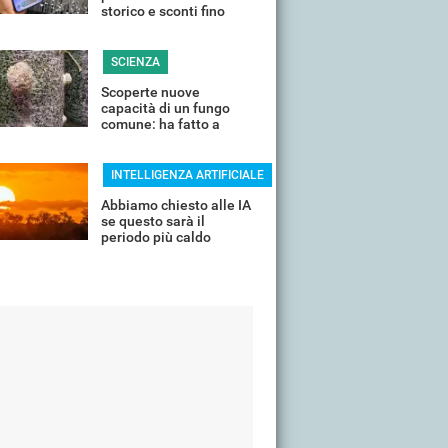
storico e sconti fino
all'85%
SCIENZA
Scoperte nuove
capacità di un fungo
comune: ha fatto a
pezzi una plastica
quasi indistruttibile
INTELLIGENZA ARTIFICIALE
Abbiamo chiesto alle IA
se questo sarà il
periodo più caldo
dell'anno o non siamo
ancora salvi