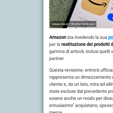
lesyeuxde.er / Shutterstock.com
Amazon
sta rivedendo la sua
po
per la
restituzione dei prodotti 
gamma di articoli, inclusi quell
partner.
Questa revisione, entrerà ufficia
rappresenta un dimezzamento del
cliente e, da un lato, mira ad al
state escluse dal precedente p
essere anche un modo per dissua
entusiasmo” acquistano, spesso s
merce.