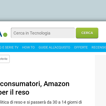
 E SERIE TV
HOW TO
GUIDE ALL'ACQUISTO
OFFERTE
RECENSI
eferite
i consumatori, Amazon
er il reso
tica di reso e si passerà da 30 a 14 giorni di