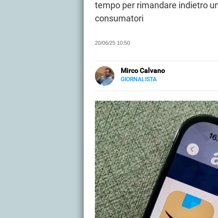
tempo per rimandare indietro u
consumatori
20/06/25 10:50
Mirco Calvano
GIORNALISTA
LINKEDIN
Attivo nel mondo dell’editoria sin
carta stampata occupandosi di mu