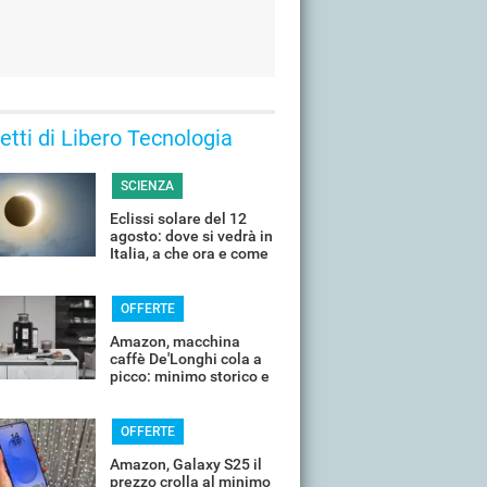
 letti di Libero Tecnologia
SCIENZA
Eclissi solare del 12
agosto: dove si vedrà in
Italia, a che ora e come
guardarla senza rischi
OFFERTE
Amazon, macchina
caffè De'Longhi cola a
picco: minimo storico e
sconti all'80%
OFFERTE
Amazon, Galaxy S25 il
prezzo crolla al minimo