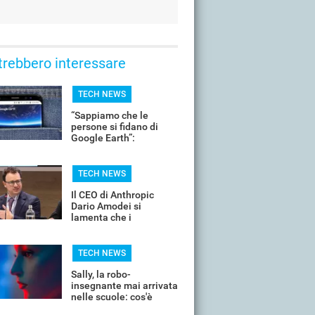
trebbero interessare
TECH NEWS
“Sappiamo che le
persone si fidano di
Google Earth”:
Mountain View ritira l’IA
dalle mappe dopo 24
ore
TECH NEWS
Il CEO di Anthropic
Dario Amodei si
lamenta che i
dipendenti cercano i
soldi e non la sfida
TECH NEWS
Sally, la robo-
insegnante mai arrivata
nelle scuole: cos'è
successo?