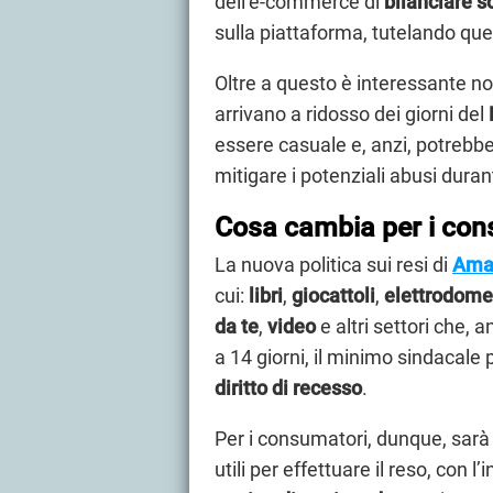
dell’e-commerce di
bilanciare s
sulla piattaforma, tutelando ques
Oltre a questo è interessante n
arrivano a ridosso dei giorni del
essere casuale e, anzi, potrebb
mitigare i potenziali abusi duran
Cosa cambia per i con
La nuova politica sui resi di
Ama
cui:
libri
,
giocattoli
,
elettrodome
da
te
,
video
e altri settori che, a
a 14 giorni, il minimo sindacale 
diritto di recesso
.
Per i consumatori, dunque, sarà 
utili per effettuare il reso, con 