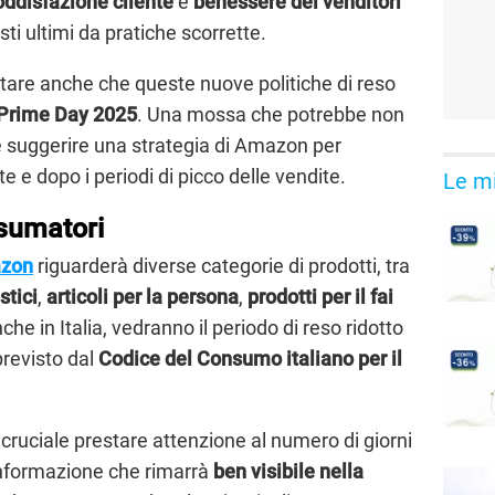
oddisfazione cliente
e
benessere dei venditori
ti ultimi da pratiche scorrette.
otare anche che queste nuove politiche di reso
Prime
Day 2025
. Una mossa che potrebbe non
e suggerire una strategia di Amazon per
te e dopo i periodi di picco delle vendite.
Le mi
sumatori
zon
riguarderà diverse categorie di prodotti, tra
stici
,
articoli
per
la
persona
,
prodotti
per
il
fai
nche in Italia, vedranno il periodo di reso ridotto
previsto dal
Codice del Consumo italiano
per il
cruciale prestare attenzione al numero di giorni
l’informazione che rimarrà
ben visibile nella