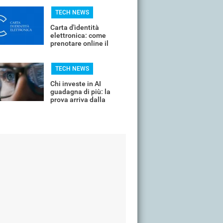
TECH NEWS
Carta d'identità
elettronica: come
prenotare online il
proprio appuntamento
per il rinnovo
TECH NEWS
Chi investe in AI
guadagna di più: la
prova arriva dalla
classifica delle aziende
più note