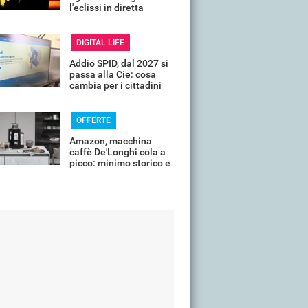
l'eclissi in diretta
streaming dall'Italia
DIGITAL LIFE
Addio SPID, dal 2027 si
passa alla Cie: cosa
cambia per i cittadini
OFFERTE
Amazon, macchina
caffè De'Longhi cola a
picco: minimo storico e
sconti all'80%