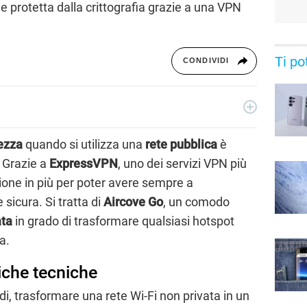
 e protetta dalla crittografia grazie a una VPN
Ti po
CONDIVIDI
o con importanti realtà editoriali italiane e si occupa
utte le sue forme. Appassionato di viaggi, vive tra Napoli e la
rezza
quando si utilizza una
rete pubblica
è
. Grazie a
ExpressVPN
, uno dei servizi VPN più
zione in più per poter avere sempre a
 sicura. Si tratta di
Aircove Go
, un comodo
ata
in grado di trasformare qualsiasi hotspot
a.
iche tecniche
di, trasformare una rete Wi-Fi non privata in un