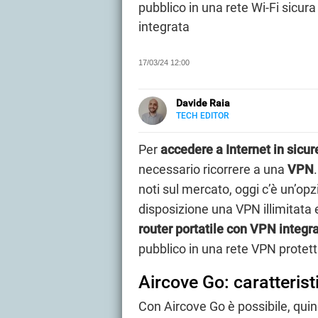
pubblico in una rete Wi-Fi sicura
integrata
17/03/24 12:00
Davide Raia
TECH EDITOR
LINKEDIN
Editor e copywriter, ha collaborat
principalmente di tecnologia, in t
Per
accedere a Internet in sicu
Grecia.
necessario ricorrere a una
VPN
noti sul mercato, oggi c’è un’op
disposizione una VPN illimitata e
router portatile con VPN integr
pubblico in una rete VPN protett
Aircove Go: caratterist
Con Aircove Go è possibile, quin