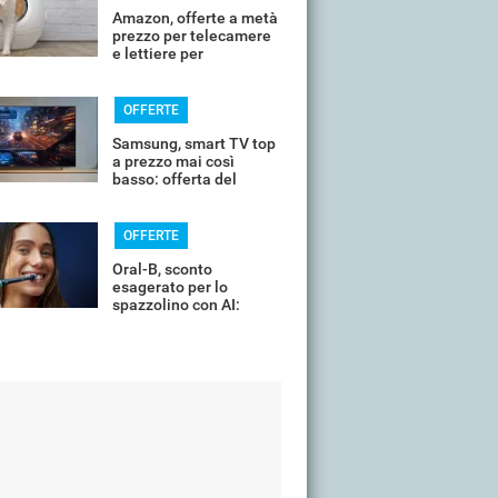
Amazon, offerte a metà
prezzo per telecamere
e lettiere per
controllare il tuo
animale in vacanza
OFFERTE
Samsung, smart TV top
a prezzo mai così
basso: offerta del
giorno
OFFERTE
Oral-B, sconto
esagerato per lo
spazzolino con AI:
costa pochissimo