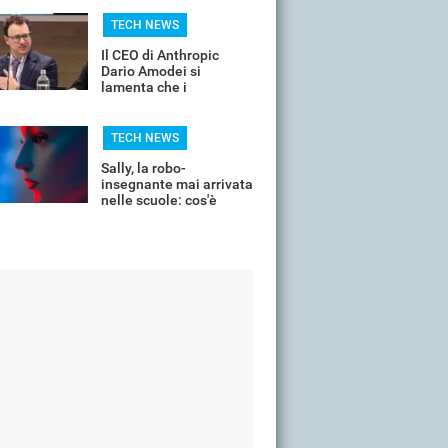
dalle mappe dopo 24
ore
TECH NEWS
Il CEO di Anthropic
Dario Amodei si
lamenta che i
dipendenti cercano i
soldi e non la sfida
TECH NEWS
Sally, la robo-
insegnante mai arrivata
nelle scuole: cos'è
successo?