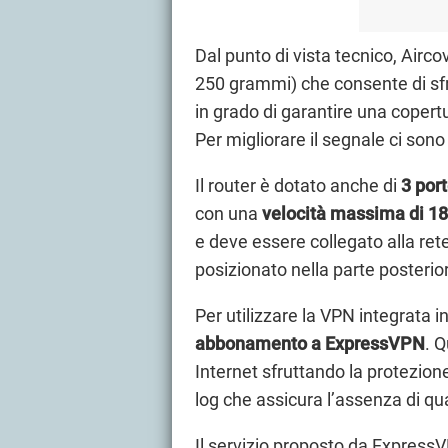
Dal punto di vista tecnico, Airc
250 grammi) che consente di sfr
in grado di garantire una copertu
Per migliorare il segnale ci son
Il router è dotato anche di
3 por
con una
velocità massima di 1
e deve essere collegato alla ret
posizionato nella parte posterio
Per utilizzare la VPN integrata 
abbonamento a ExpressVPN
. 
Internet sfruttando la protezion
log che assicura l’assenza di qu
Il servizio proposto da Express