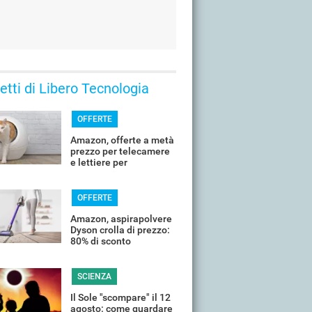
 letti di Libero Tecnologia
OFFERTE
Amazon, offerte a metà
prezzo per telecamere
e lettiere per
controllare il tuo
animale in vacanza
OFFERTE
Amazon, aspirapolvere
Dyson crolla di prezzo:
80% di sconto
SCIENZA
Il Sole "scompare" il 12
agosto: come guardare