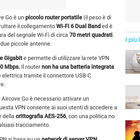
ove Go è un
piccolo router portatile
(il peso è di
uttare il collegamento
Wi-Fi 6 Dual Band
ed è
ra del segnale Wi-Fi di circa
70 metri quadrati
.
I più
o due piccole antenne.
te Gigabit
e permette di utilizzare la rete VPN
80 Mbps.
Il router
non ha una batteria integrata
e elettrica tramite il connettore USB-C
re.
in Aircove Go è necessario attivare un
Questa VPN consente ai suoi utenti di accedere a
e della
crittografia AES-256
, con una politica no
alsiasi tracciamento.
VPN si basa su un
network di server VPN