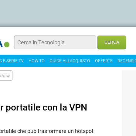
 E SERIE TV
HOW TO
GUIDE ALL'ACQUISTO
OFFERTE
RECENSI
eferite
er portatile con la VPN
ortatile che può trasformare un hotspot