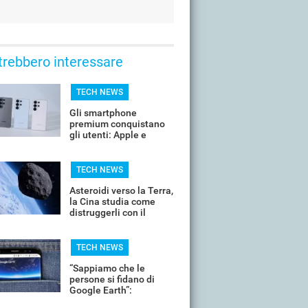
trebbero interessare
TECH NEWS
Gli smartphone
premium conquistano
gli utenti: Apple e
Samsung dominano
TECH NEWS
Asteroidi verso la Terra,
la Cina studia come
distruggerli con il
nucleare
TECH NEWS
“Sappiamo che le
persone si fidano di
Google Earth”:
Mountain View ritira l’IA