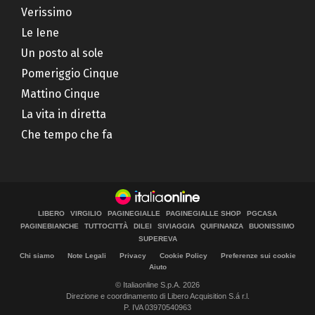
Verissimo
Le Iene
Un posto al sole
Pomeriggio Cinque
Mattino Cinque
La vita in diretta
Che tempo che fa
LIBERO
VIRGILIO
PAGINEGIALLE
PAGINEGIALLE SHOP
PGCASA
PAGINEBIANCHE
TUTTOCITTÀ
DILEI
SIVIAGGIA
QUIFINANZA
BUONISSIMO
SUPEREVA
Chi siamo
Note Legali
Privacy
Cookie Policy
Preferenze sui cookie
Aiuto
© Italiaonline S.p.A. 2026
Direzione e coordinamento di Libero Acquisition S.á r.l.
P. IVA 03970540963