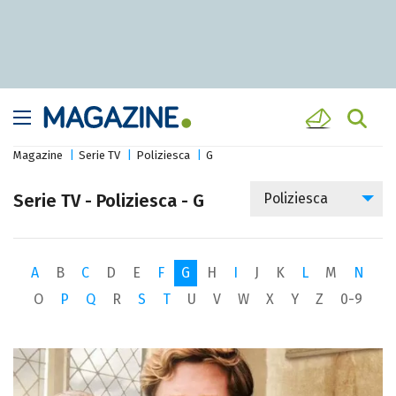
Magazine
Serie TV
Poliziesca
G
Serie TV - Poliziesca - G
Poliziesca
A
B
C
D
E
F
G
H
I
J
K
L
M
N
O
P
Q
R
S
T
U
V
W
X
Y
Z
0-9