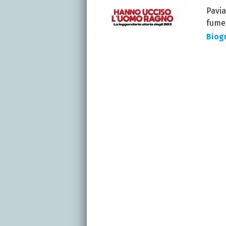
Pavia
fumet
Biogr