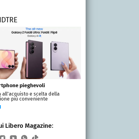
NDTRE
tphone pieghevoli
 all'acquisto e scelta della
ione più conveniente
I
i Libero Magazine: