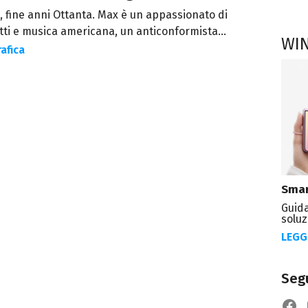
, fine anni Ottanta. Max è un appassionato di
ti e musica americana, un anticonformista...
WI
afica
Smar
Guida
soluz
LEGG
Segu