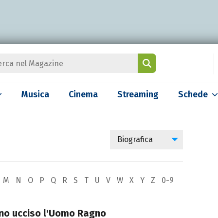
Musica
Cinema
Streaming
Schede
Biografica
M
N
O
P
Q
R
S
T
U
V
W
X
Y
Z
0-9
no ucciso l'Uomo Ragno