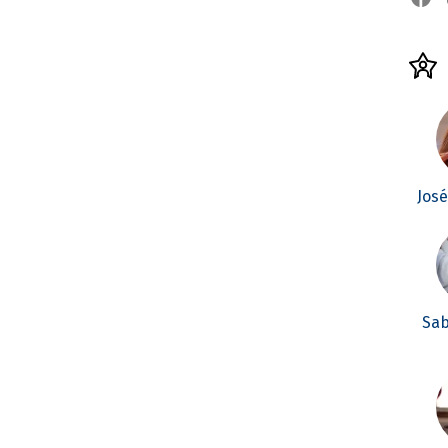
Jos
Sab