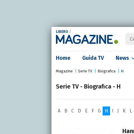
LIBERO
/
Home
Guida TV
News
Magazine
Serie TV
Biografica
H
Serie TV - Biografica - H
A
B
C
D
E
F
G
H
I
J
K
L
Han