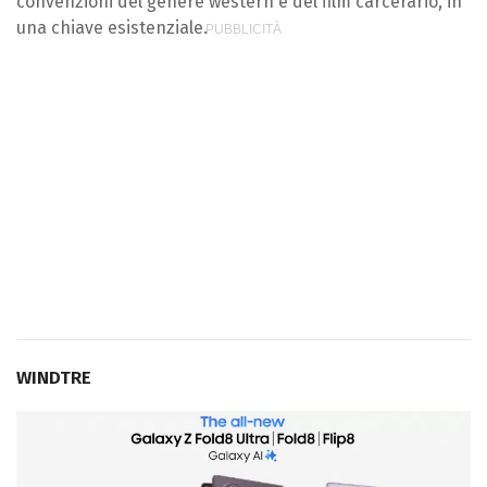
convenzioni del genere western e del film carcerario, in
una chiave esistenziale.
WINDTRE