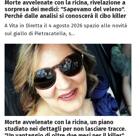
Morte avvelenate con la ricina, rivelazione a
sorpresa dei medici: "Sapevamo del veleno".
Perché dalle analisi si conoscerà il cibo killer
A Vita in Diretta il 4 agosto 2026 spazio alle novità
sul giallo di Pietracatella, s...
Morte avvelenate con la ricina, un piano
studiato nei dettagli per non lasciare tracce.
"Un vantaggio di oltre due mesi per il killer"