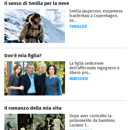
Il senso di Smilla per la neve
Smilla Jasperson, esquimese
trasferitasi a Copenhagen,
so...
THRILLER
Dov'è mia figlia?
La figlia sedicenne
dell'affermato ingegnere e
libero pro...
MINISERIE
Il romanzo della mia vita
Dopo aver contratto la
poliomielite da bambino,
Luciano T...