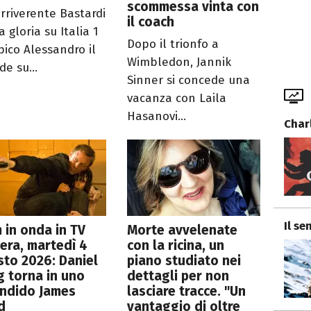
scommessa vinta con
irriverente Bastardi
il coach
 gloria su Italia 1
Dopo il trionfo a
pico Alessandro il
Wimbledon, Jannik
e su...
Sinner si concede una
vacanza con Laila
Hasanovi...
Charl
Il se
lm in onda in TV
Morte avvelenate
era, martedì 4
con la ricina, un
to 2026: Daniel
piano studiato nei
g torna in uno
dettagli per non
endido James
lasciare tracce. "Un
d
vantaggio di oltre