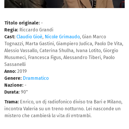
Titolo originale:
-
Regia:
Riccardo Grandi
Cast:
Claudio Gioè
,
Nicole Grimaudo
, Gian Marco
Tognazzi, Marta Gastini, Giampiero Judica, Paolo De Vita,
Alessio Vassallo, Caterina Shulha, Ivana Lotito, Giorgio
Musumeci, Francesca Figus, Alessandro Tiberi, Paolo
Sassanelli
Anno:
2019
Genere:
Drammatico
Nazione:
-
Durata:
90"
Trama:
Enrico, un dj radiofonico diviso tra Bari e Milano,
incontra Valeria su un treno notturno. Lei nasconde un
mistero che cambierà la vita di entrambi.