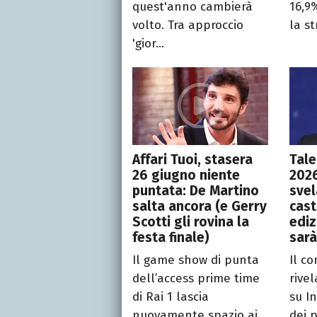
quest'anno cambierà
16,9
volto. Tra approccio
la st
'gior...
Affari Tuoi, stasera
Tal
26 giugno niente
2026
puntata: De Martino
svel
salta ancora (e Gerry
cast
Scotti gli rovina la
ediz
festa finale)
sar
Il game show di punta
Il c
dell’access prime time
rive
di Rai 1 lascia
su I
nuovamente spazio ai
dei p