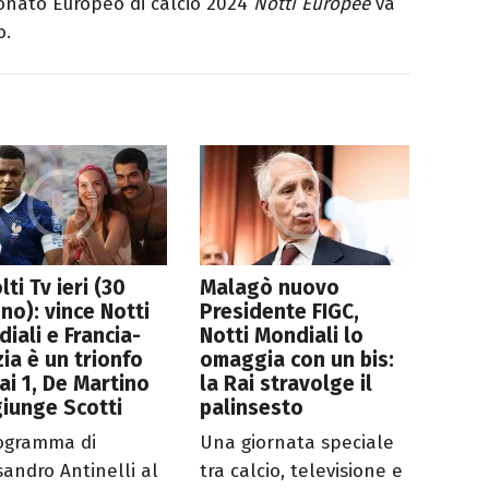
ionato Europeo di calcio 2024
Notti Europee
va
o.
lti Tv ieri (30
Malagò nuovo
no): vince Notti
Presidente FIGC,
iali e Francia-
Notti Mondiali lo
ia è un trionfo
omaggia con un bis:
ai 1, De Martino
la Rai stravolge il
iunge Scotti
palinsesto
rogramma di
Una giornata speciale
sandro Antinelli al
tra calcio, televisione e