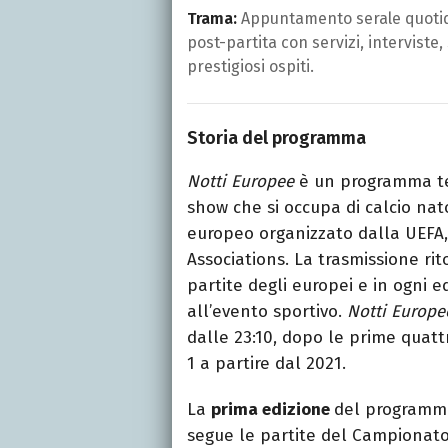
Trama:
Appuntamento serale quotidi
post-partita con servizi, interviste
prestigiosi ospiti.
Storia del programma
Notti Europee
è un programma tel
show che si occupa di calcio na
europeo organizzato dalla UEFA,
Associations. La trasmissione ri
partite degli europei e in ogni e
all’evento sportivo.
Notti Europe
dalle 23:10, dopo le prime quattr
1 a partire dal 2021.
La
prima edizione
del programma
segue le partite del Campionato 