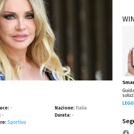
WI
Smar
Guida
soluz
LEGG
uce:
-
Nazione:
Italia
:
-
Durata:
-
Segu
re:
Sportivo