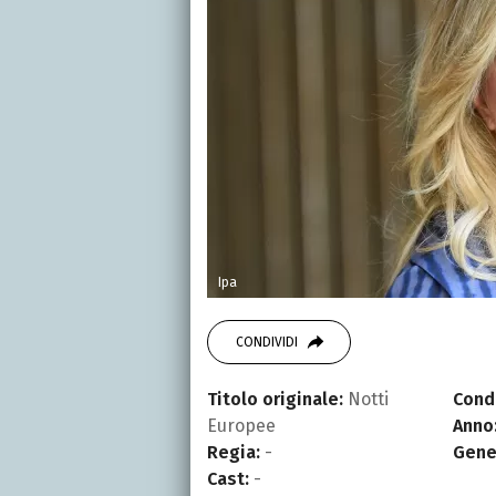
Ipa
CONDIVIDI
Titolo originale:
Notti
Cond
Europee
Anno
Regia:
-
Gene
Cast:
-