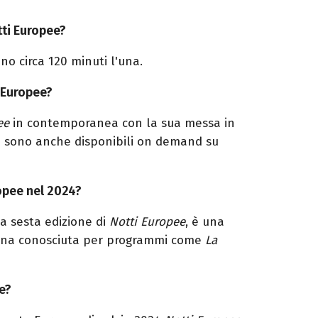
tti Europee?
no circa 120 minuti l'una.
 Europee?
ee
in contemporanea con la sua messa in
 sono anche disponibili on demand su
ropee nel 2024?
la sesta edizione di
Notti Europee
, è una
liana conosciuta per programmi come
La
e?