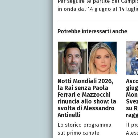
Per seguire le partite del Camp
in onda dal 14 giugno al 14 lugli
Potrebbe interessarti anche
Notti Mondiali 2026,
Asco
la Rai senza Paola
giug
Ferrari e Mazzocchi
Mond
rinuncia allo show: la
Svez
svolta di Alessandro
su R
Antinelli
ragg
Lo storico programma
Il p
sul primo canale
Ales