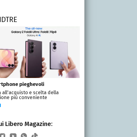
NDTRE
tphone pieghevoli
 all'acquisto e scelta della
ione più conveniente
I
i Libero Magazine: