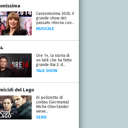
onissima
Canzonissima 2026, il
grande show del
passato ritorna con...
MUSICALE
14
Ore 14, la storia di
un talk che ha fatto
grande Rai 2: d...
TALK SHOW
omicidi del Lago
Al poliziotto di
Lindau (Germania)
Micha Oberländer
viene...
SERIE