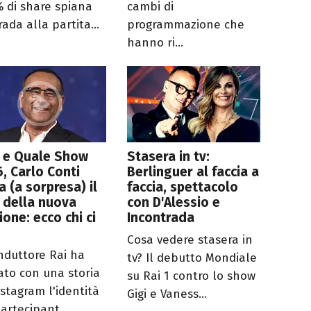
% di share spiana
cambi di
rada alla partita...
programmazione che
hanno ri...
e e Quale Show
Stasera in tv:
, Carlo Conti
Berlinguer al faccia a
a (a sorpresa) il
faccia, spettacolo
 della nuova
con D'Alessio e
ione: ecco chi ci
Incontrada
à
Cosa vedere stasera in
onduttore Rai ha
tv? Il debutto Mondiale
lato con una storia
su Rai 1 contro lo show
nstagram l'identità
Gigi e Vaness...
artecipant...