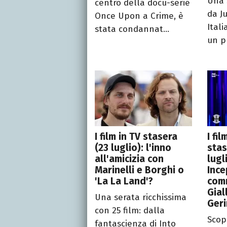
Una 
centro della docu-serie
da Ju
Once Upon a Crime, è
Itali
stata condannat...
un pu
I film in TV stasera
I fi
(23 luglio): l'inno
stas
all'amicizia con
lugl
Marinelli e Borghi o
Ince
'La La Land'?
com
Gial
Una serata ricchissima
Geri
con 25 film: dalla
Scopr
fantascienza di Into