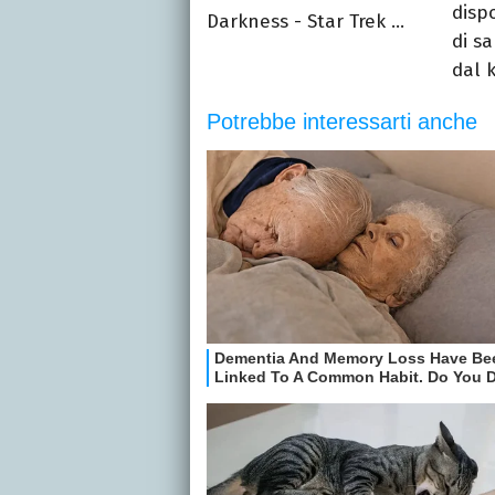
disp
Darkness - Star Trek ...
di sa
dal k