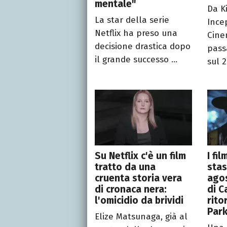
mentale"
Da Ki
La star della serie
Ince
Netflix ha preso una
Cine
decisione drastica dopo
pass
il grande successo ...
sul 2
Su Netflix c'è un film
I fi
tratto da una
stas
cruenta storia vera
agos
di cronaca nera:
di C
l'omicidio da brividi
rito
Par
Elize Matsunaga, già al