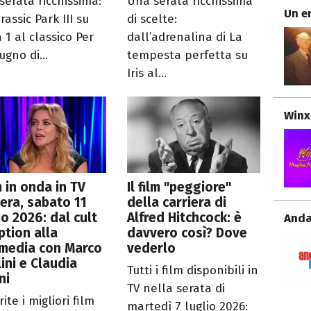
serata ricchissima:
Una serata ricchissima
Un e
rassic Park III su
di scelte:
a 1 al classico Per
dall’adrenalina di La
gno di...
tempesta perfetta su
Iris al...
Winx
lm in onda in TV
Il film "peggiore"
era, sabato 11
della carriera di
io 2026: dal cult
Alfred Hitchcock: è
Anda
ption alla
davvero così? Dove
media con Marco
vederlo
lini e Claudia
Tutti i film disponibili in
ni
TV nella serata di
ite i migliori film
martedì 7 luglio 2026: