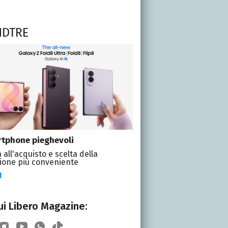
NDTRE
tphone pieghevoli
 all'acquisto e scelta della
ione più conveniente
I
i Libero Magazine: