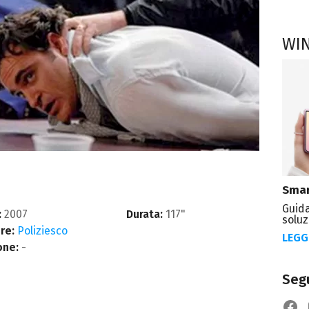
WI
Smar
Guida
:
2007
Durata:
117"
soluz
re:
Poliziesco
LEGG
one:
-
Segu