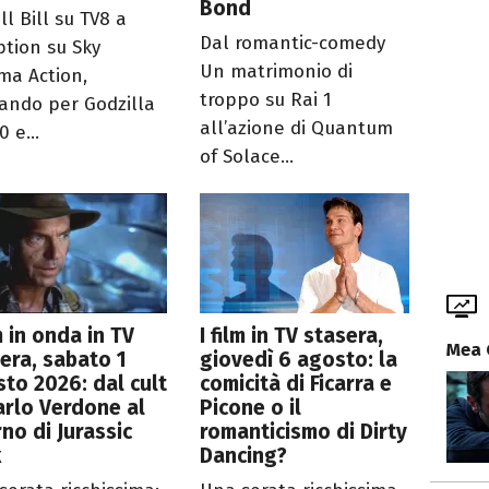
Bond
ll Bill su TV8 a
Dal romantic-comedy
ption su Sky
Un matrimonio di
ma Action,
troppo su Rai 1
ando per Godzilla
all’azione di Quantum
0 e...
of Solace...
lm in onda in TV
I film in TV stasera,
Mea 
era, sabato 1
giovedì 6 agosto: la
to 2026: dal cult
comicità di Ficarra e
arlo Verdone al
Picone o il
rno di Jurassic
romanticismo di Dirty
k
Dancing?