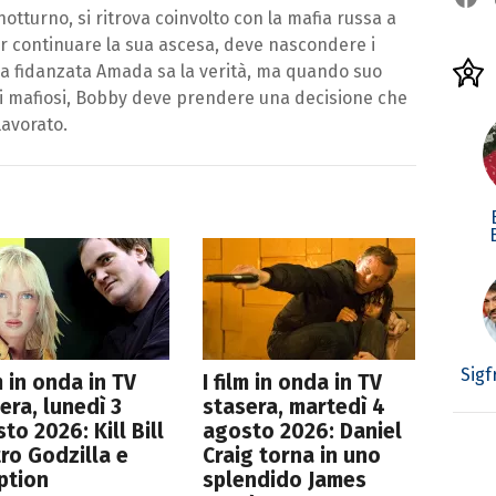
otturno, si ritrova coinvolto con la mafia russa a
Per continuare la sua ascesa, deve nascondere i
o la fidanzata Amada sa la verità, ma quando suo
ai mafiosi, Bobby deve prendere una decisione che
lavorato.
Sigf
lm in onda in TV
I film in onda in TV
era, lunedì 3
stasera, martedì 4
to 2026: Kill Bill
agosto 2026: Daniel
ro Godzilla e
Craig torna in uno
ption
splendido James