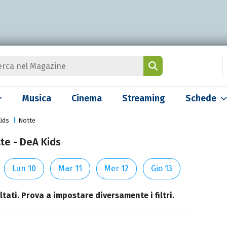
Musica
Cinema
Streaming
Schede
ids
Notte
te - DeA Kids
Lun 10
Mar 11
Mer 12
Gio 13
tati. Prova a impostare diversamente i filtri.