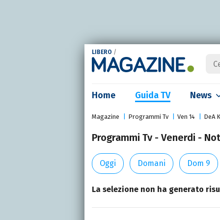
LIBERO
/
Home
Guida TV
News
Magazine
Programmi Tv
Ven 14
DeA K
Programmi Tv - Venerdi - Not
Oggi
Domani
Dom 9
La selezione non ha generato risul