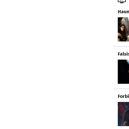
Haun
Fals
Forb