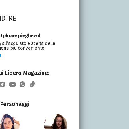
NDTRE
tphone pieghevoli
 all'acquisto e scelta della
ione più conveniente
I
i Libero Magazine:
Personaggi