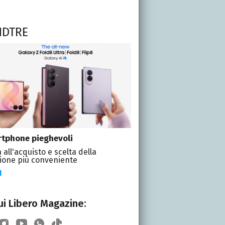
NDTRE
tphone pieghevoli
 all'acquisto e scelta della
ione più conveniente
I
i Libero Magazine: