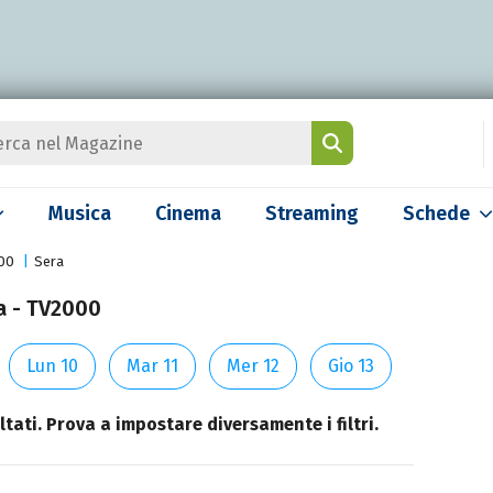
Musica
Cinema
Streaming
Schede
00
Sera
a - TV2000
Lun 10
Mar 11
Mer 12
Gio 13
tati. Prova a impostare diversamente i filtri.