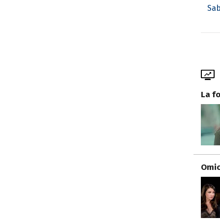
Sab
La f
Omici