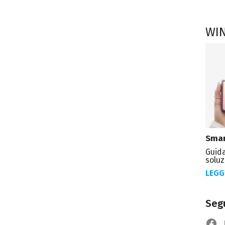
WI
Smar
Guida
soluz
LEGG
Segu