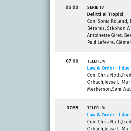
06:00
SERIE TV
Delitti ai Tropici
Con: Sonia Rolland, 
Béramis, Stéphan Wo
Antoinette Giret, Be
Paul Lefevre, Cléme
07:00
TELEFILM
Law & Order - I due 
Con: Chris Noth,Fre
Orbach,Jesse L. Mart
Merkerson,Sam Wate
07:55
TELEFILM
Law & Order - I due 
Con: Chris Noth,Fre
Orbach,Jesse L. Mart