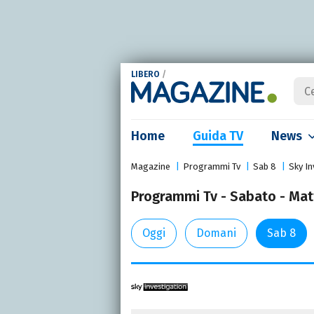
LIBERO
/
Home
Guida TV
News
Magazine
Programmi Tv
Sab 8
Sky In
Programmi Tv - Sabato - Matt
Oggi
Domani
Sab 8