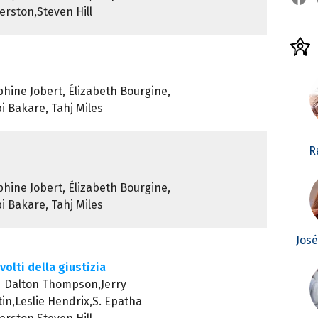
rston,Steven Hill
éphine Jobert, Élizabeth Bourgine,
i Bakare, Tahj Miles
R
éphine Jobert, Élizabeth Bourgine,
i Bakare, Tahj Miles
Jos
volti della giustizia
d Dalton Thompson,Jerry
in,Leslie Hendrix,S. Epatha