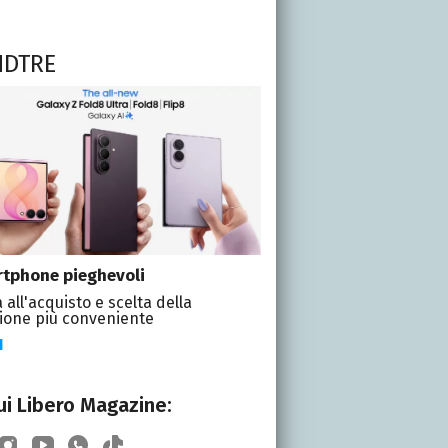
NDTRE
tphone pieghevoli
 all'acquisto e scelta della
ione più conveniente
I
i Libero Magazine: