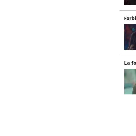
Forb
La f