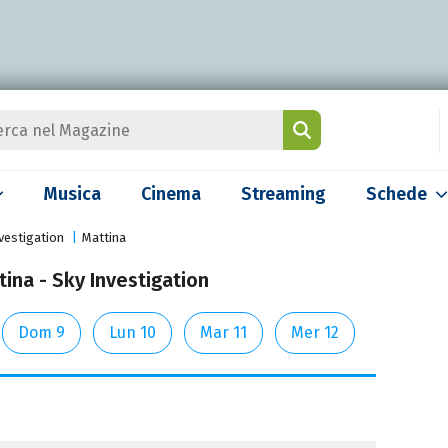
Musica
Cinema
Streaming
Schede
vestigation
Mattina
ina - Sky Investigation
Dom 9
Lun 10
Mar 11
Mer 12