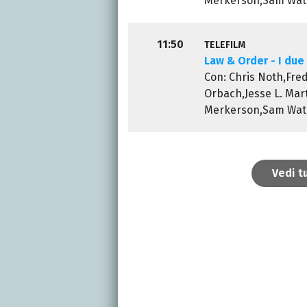
Merkerson,Sam Wate
11:50
TELEFILM
Law & Order - I due 
Con: Chris Noth,Fre
Orbach,Jesse L. Mart
Merkerson,Sam Wate
Vedi t