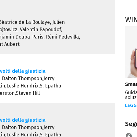
WI
Béatrice de La Boulaye, Julien
jtowicz, Valentin Papoudof,
njamin Douba-Paris, Rémi Pedevilla,
nt Aubert
volti della giustizia
d Dalton Thompson,Jerry
Smar
in,Leslie Hendrix,S. Epatha
Guida
rston,Steven Hill
soluz
LEGG
volti della giustizia
Segu
d Dalton Thompson,Jerry
in,Leslie Hendrix,S. Epatha