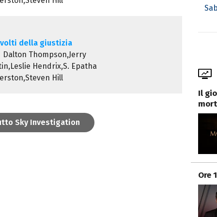
rston,Steven Hill
Sab
volti della giustizia
d Dalton Thompson,Jerry
in,Leslie Hendrix,S. Epatha
rston,Steven Hill
Il g
mort
utto Sky Investigation
Ore 