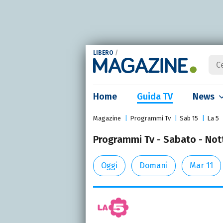
LIBERO
/
Home
Guida TV
News
Magazine
Programmi Tv
Sab 15
La 5
Programmi Tv - Sabato - Nott
Oggi
Domani
Mar 11