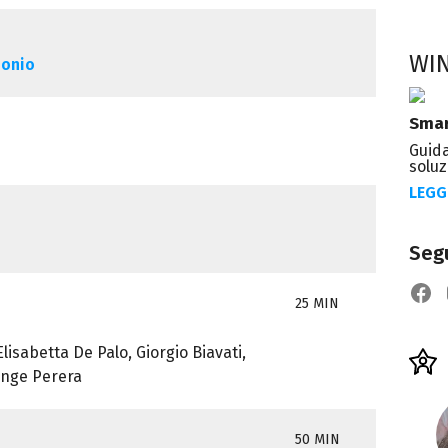
WI
monio
Smar
Guida
soluz
LEGG
Segu
25 MIN
lisabetta De Palo, Giorgio Biavati,
ange Perera
50 MIN