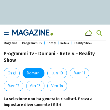
Magazine
Programmi Tv
Dom 9
Rete 4
Reality Show
Programmi Tv - Domani - Rete 4 - Reality
Show
Oggi
Domani
Lun 10
Mar 11
Mer 12
Gio 13
Ven 14
La selezione non ha generato risultati. Prova a
impostare diversamente i filtri.