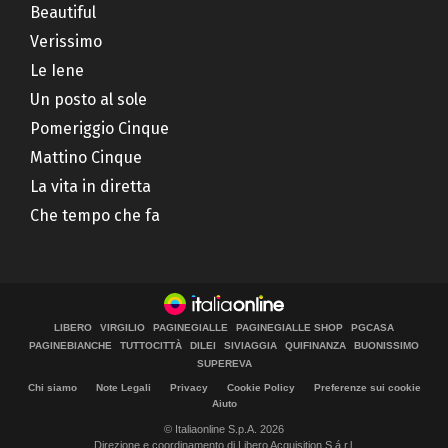
Beautiful
Verissimo
Le Iene
Un posto al sole
Pomeriggio Cinque
Mattino Cinque
La vita in diretta
Che tempo che fa
LIBERO
VIRGILIO
PAGINEGIALLE
PAGINEGIALLE SHOP
PGCASA
PAGINEBIANCHE
TUTTOCITTÀ
DILEI
SIVIAGGIA
QUIFINANZA
BUONISSIMO
SUPEREVA
Chi siamo
Note Legali
Privacy
Cookie Policy
Preferenze sui cookie
Aiuto
© Italiaonline S.p.A. 2026
Direzione e coordinamento di Libero Acquisition S.á r.l.